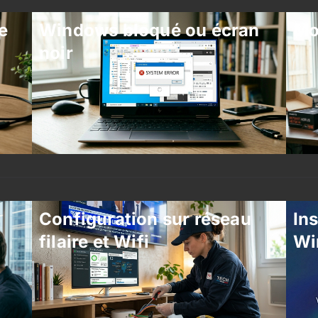
e
Windows bloqué ou écran
Mo
noir
Configuration sur réseau
Ins
filaire et Wifi
Wi