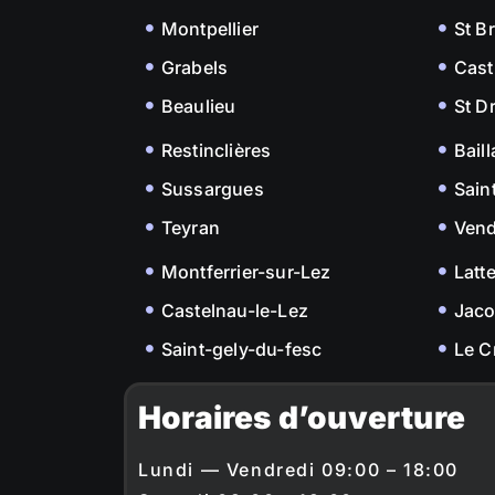
Montpellier
St B
Grabels
Cast
Beaulieu
St D
Restinclières
Bail
Sussargues
Sain
Teyran
Ven
Montferrier-sur-Lez
Latt
Castelnau-le-Lez
Jac
Saint-gely-du-fesc
Le C
Horaires d’ouverture
Lundi — Vendredi 09:00 – 18:00