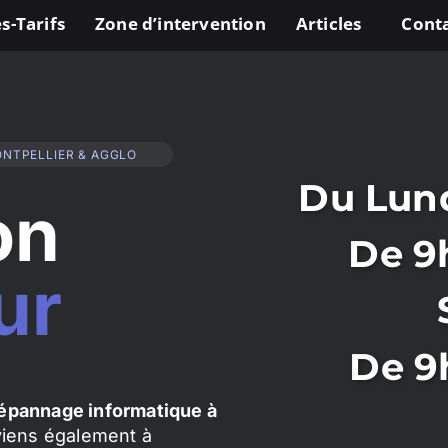
s-Tarifs
Zone d’intervention
Articles
Cont
ONTPELLIER & AGGLO
Du Lund
on
De 9
ur
De 9
épannage informatique à
rviens également à