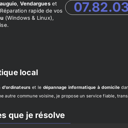
07.82.0
auguio
,
Vendargues
et
Réparation rapide de vos
au
(Windows & Linux),
ise.
ique local
 d’ordinateurs
et le
dépannage informatique à domicile
dan
e autre commune voisine, je propose un service fiable, trans
s que je résolve