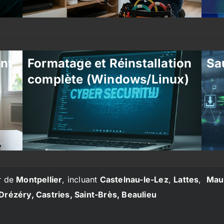
ent
Formatage et Réinstallation
Sa
complète (Windows/Linux)
r de
Montpellier
, incluant
Castelnau-le-Lez
,
Lattes
,
Mau
Drézéry, Castries, Saint-Brès, Beaulieu