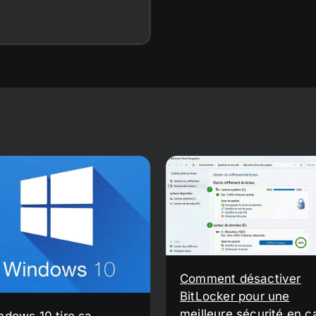
Comment désactiver
BitLocker pour une
meilleure sécurité en c
ndows 10 tire sa