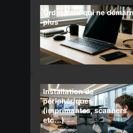
Ordinateur qui ne démarr
plus
Installation de
périphériques
(imprimantes, scanners
etc…)