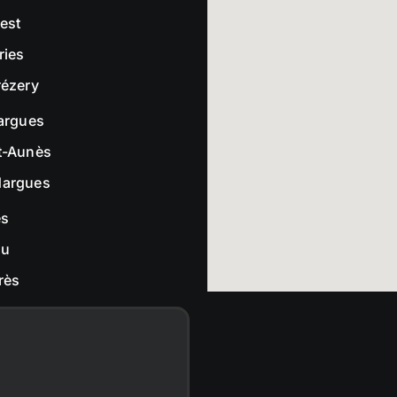
rest
ries
rézery
largues
t-Aunès
dargues
es
ou
rès