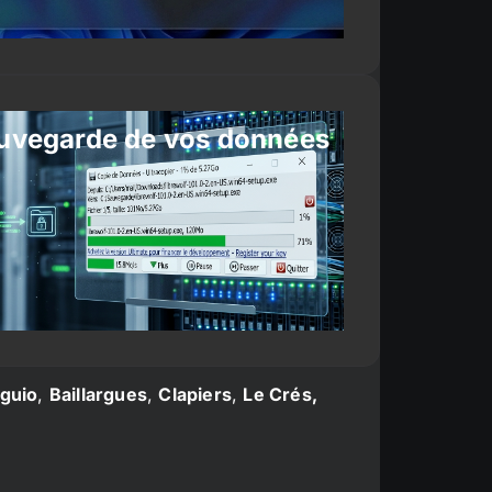
uvegarde de vos données
guio
,
Baillargues
,
Clapiers
,
Le Crés,