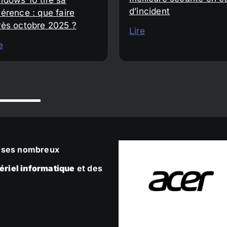
d’incident
érence : que faire
rès octobre 2025 ?
Lire
e
ec ses nombreux
ériel informatique
et des