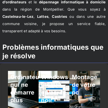
d’ordinateurs
et le
dépannage informatique à domicile
dans la région de Montpellier. Que vous soyez à
Castelnau-le-Lez
,
Lattes
,
Castries
ou dans une autre
commune voisine, je propose un service fiable,
transparent et adapté à vos besoins.
Problèmes informatiques que
je résolve
Ordinateur
Windows
Montage
qui ne
bloqué
de votre
démarre
ou écran
pc
plus
noir