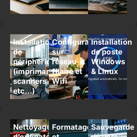
Installation
Configuration
Installation
de
sur
de poste
périphériques
réseau
Windows
(imprimantes,
filaire et
& Linux
scanners
Wifi
etc…)
Nettoyage
Formatage
Sauvegarde
d’ordinateur
et
de vos