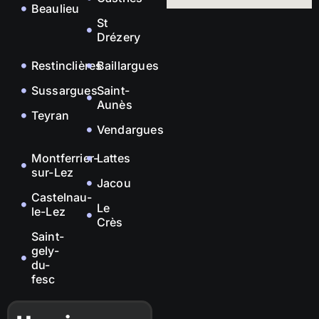
Beaulieu
St
Drézery
Restinclières
Baillargues
Sussargues
Saint-
Aunès
Teyran
Vendargues
Montferrier-
Lattes
sur-Lez
Jacou
Castelnau-
Le
le-Lez
Crès
Saint-
gely-
du-
fesc