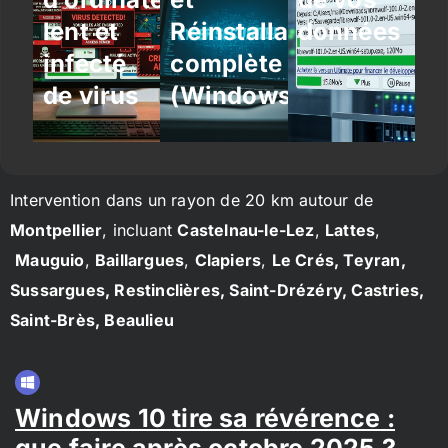
lent et
Réinstallation
données
infecté
complète
de virus
(Windows/Linux)
Intervention dans un rayon de 20 km autour de
Montpellier
, incluant
Castelnau-le-Lez
,
Lattes
,
Mauguio
,
Baillargues
,
Clapiers
,
Le Crés, Teyran,
Sussargues, Restinclières, Saint-Drézéry, Castries,
Saint-Brès, Beaulieu
Windows 10 tire sa révérence :
que faire après octobre 2025 ?