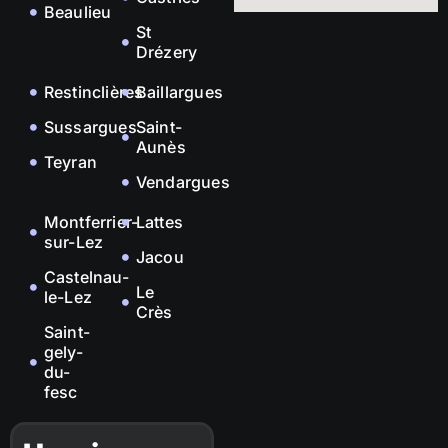
Beaulieu
St
Drézery
Restinclières
Baillargues
Sussargues
Saint-
Aunès
Teyran
Vendargues
Montferrier-
Lattes
sur-Lez
Jacou
Castelnau-
Le
le-Lez
Crès
Saint-
gely-
du-
fesc