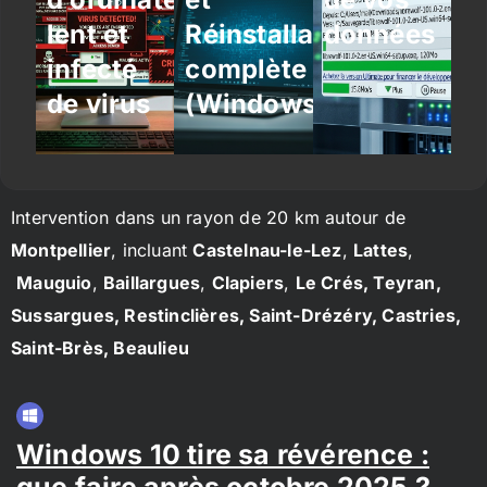
lent et
Réinstallation
données
infecté
complète
de virus
(Windows/Linux)
Intervention dans un rayon de 20 km autour de
Montpellier
, incluant
Castelnau-le-Lez
,
Lattes
,
Mauguio
,
Baillargues
,
Clapiers
,
Le Crés, Teyran,
Sussargues, Restinclières, Saint-Drézéry, Castries,
Saint-Brès, Beaulieu
Windows 10 tire sa révérence :
que faire après octobre 2025 ?