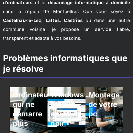
d’ordinateurs
et le
dépannage informatique à domicile
dans la région de Montpellier. Que vous soyez à
Castelnau-le-Lez
,
Lattes
,
Castries
ou dans une autre
commune voisine, je propose un service fiable,
transparent et adapté à vos besoins.
Problèmes informatiques que
je résolve
Ordinateur
Windows
Montage
qui ne
bloqué
de votre
démarre
ou écran
pc
plus
noir