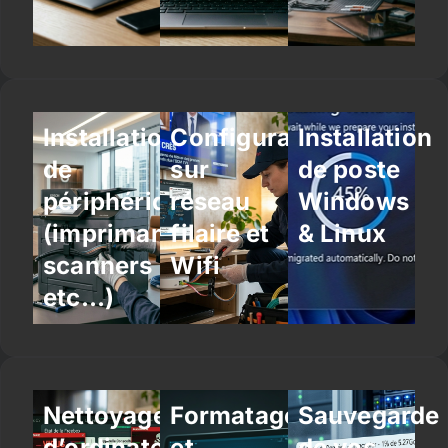
Installation
Configuration
Installation
de
sur
de poste
périphériques
réseau
Windows
(imprimantes,
filaire et
& Linux
scanners
Wifi
etc…)
Nettoyage
Formatage
Sauvegarde
d’ordinateur
et
de vos