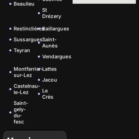
Beaulieu
St
Drézery
Restinclières
Baillargues
Sussargues
Saint-
Aunès
Teyran
Vendargues
Montferrier-
Lattes
sur-Lez
Jacou
Castelnau-
Le
le-Lez
Crès
Saint-
gely-
du-
fesc