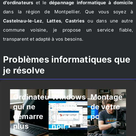
d’ordinateurs
et le
dépannage informatique à domicile
dans la région de Montpellier. Que vous soyez à
Castelnau-le-Lez
,
Lattes
,
Castries
ou dans une autre
commune voisine, je propose un service fiable,
transparent et adapté à vos besoins.
Problèmes informatiques que
je résolve
Ordinateur
Windows
Montage
qui ne
bloqué
de votre
démarre
ou écran
pc
plus
noir