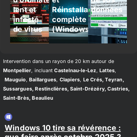
lent et
Réinstallation
données
infecté
complète
de virus
(Windows/Linux)
Intervention dans un rayon de 20 km autour de
Montpellier
, incluant
Castelnau-le-Lez
,
Lattes
,
Mauguio
,
Baillargues
,
Clapiers
,
Le Crés, Teyran,
Sussargues, Restinclières, Saint-Drézéry, Castries,
Saint-Brès, Beaulieu
Windows 10 tire sa révérence :
que faire après octobre 2025 ?