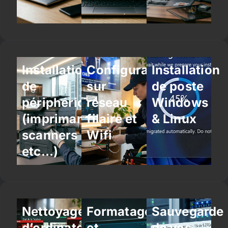
Installation
Configuration
Installation
de
sur
de poste
périphériques
réseau
Windows
(imprimantes,
filaire et
& Linux
scanners
Wifi
etc…)
Nettoyage
Formatage
Sauvegarde
d’ordinateur
et
de vos