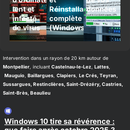
lent et
Réinstallation
données
infecté
complète
de virus
(Windows/Linux)
Intervention dans un rayon de 20 km autour de
Montpellier
, incluant
Castelnau-le-Lez
,
Lattes
,
Mauguio
,
Baillargues
,
Clapiers
,
Le Crés, Teyran,
Sussargues, Restinclières, Saint-Drézéry, Castries,
Saint-Brès, Beaulieu
Windows 10 tire sa révérence :
que faire après octobre 2025 ?