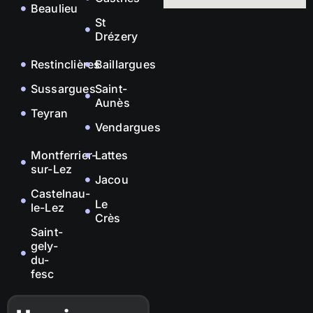
Beaulieu
St
Drézery
Restinclières
Baillargues
Sussargues
Saint-
Aunès
Teyran
Vendargues
Montferrier-
Lattes
sur-Lez
Jacou
Castelnau-
Le
le-Lez
Crès
Saint-
gely-
du-
fesc