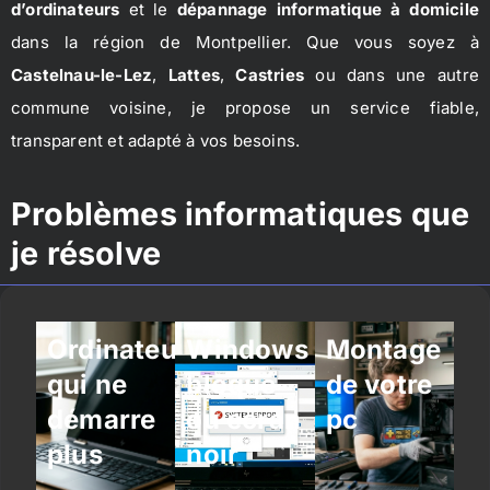
d’ordinateurs
et le
dépannage informatique à domicile
dans la région de Montpellier. Que vous soyez à
Castelnau-le-Lez
,
Lattes
,
Castries
ou dans une autre
commune voisine, je propose un service fiable,
transparent et adapté à vos besoins.
Problèmes informatiques que
je résolve
Ordinateur
Windows
Montage
qui ne
bloqué
de votre
démarre
ou écran
pc
plus
noir