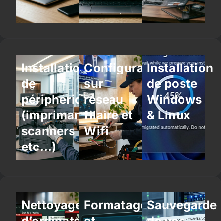
Installation
Configuration
Installation
de
sur
de poste
périphériques
réseau
Windows
(imprimantes,
filaire et
& Linux
scanners
Wifi
etc…)
Nettoyage
Formatage
Sauvegarde
d’ordinateur
et
de vos