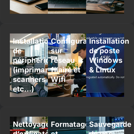
Installation
Configuration
Installation
de
sur
de poste
périphériques
réseau
Windows
(imprimantes,
filaire et
& Linux
scanners
Wifi
etc…)
Nettoyage
Formatage
Sauvegarde
d’ordinateur
et
de vos