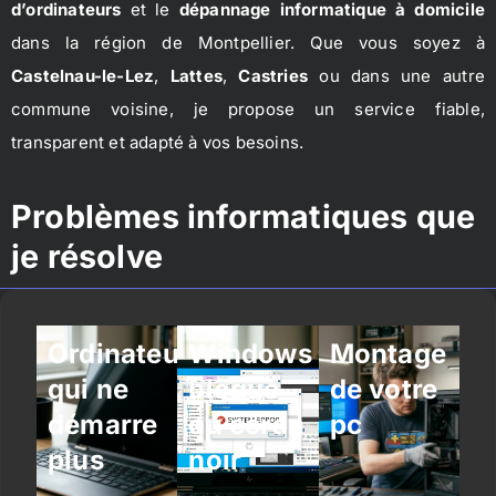
d’ordinateurs
et le
dépannage informatique à domicile
dans la région de Montpellier. Que vous soyez à
Castelnau-le-Lez
,
Lattes
,
Castries
ou dans une autre
commune voisine, je propose un service fiable,
transparent et adapté à vos besoins.
Problèmes informatiques que
je résolve
Ordinateur
Windows
Montage
qui ne
bloqué
de votre
démarre
ou écran
pc
plus
noir