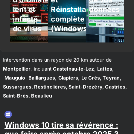
lent et
Réinstallation
données
infecté
complète
de virus
(Windows/Linux)
Intervention dans un rayon de 20 km autour de
Montpellier
, incluant
Castelnau-le-Lez
,
Lattes
,
Mauguio
,
Baillargues
,
Clapiers
,
Le Crés, Teyran,
Sussargues, Restinclières, Saint-Drézéry, Castries,
Saint-Brès, Beaulieu
Windows 10 tire sa révérence :
que faire après octobre 2025 ?