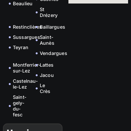
Beaulieu
St
Drézery
Restinclières
Baillargues
Sussargues
Saint-
Aunès
Teyran
Vendargues
Montferrier-
Lattes
sur-Lez
Jacou
Castelnau-
Le
le-Lez
Crès
Saint-
gely-
du-
fesc