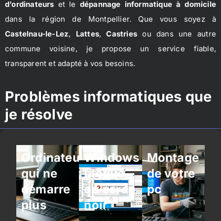
d’ordinateurs
et le
dépannage informatique à domicile
dans la région de Montpellier. Que vous soyez à
Castelnau-le-Lez
,
Lattes
,
Castries
ou dans une autre
commune voisine, je propose un service fiable,
transparent et adapté à vos besoins.
Problèmes informatiques que
je résolve
Ordinateur
Windows
Montage
qui ne
bloqué
de votre
démarre
ou écran
pc
plus
noir