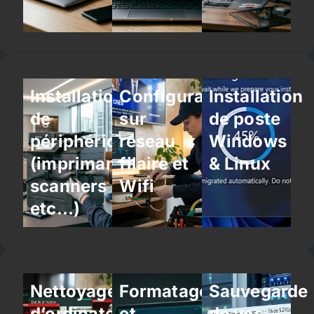
Installation
Configuration
Installation
de
sur
de poste
périphériques
réseau
Windows
(imprimantes,
filaire et
& Linux
scanners
Wifi
etc…)
Nettoyage
Formatage
Sauvegarde
d’ordinateur
et
de vos