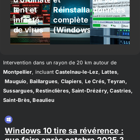
lent et
Réinstallation
données
infecté
complète
de virus
(Windows/Linux)
Intervention dans un rayon de 20 km autour de
Montpellier
, incluant
Castelnau-le-Lez
,
Lattes
,
Mauguio
,
Baillargues
,
Clapiers
,
Le Crés, Teyran,
Sussargues, Restinclières, Saint-Drézéry, Castries,
Saint-Brès, Beaulieu
Windows 10 tire sa révérence :
que faire après octobre 2025 ?