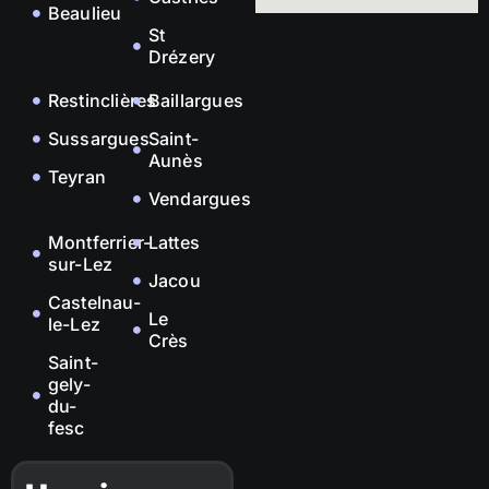
Beaulieu
St
Drézery
Restinclières
Baillargues
Sussargues
Saint-
Aunès
Teyran
Vendargues
Montferrier-
Lattes
sur-Lez
Jacou
Castelnau-
Le
le-Lez
Crès
Saint-
gely-
du-
fesc