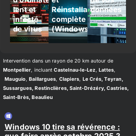
lent et
Réinstallation
données
infecté
complète
de virus
(Windows/Linux)
Intervention dans un rayon de 20 km autour de
Montpellier
, incluant
Castelnau-le-Lez
,
Lattes
,
Mauguio
,
Baillargues
,
Clapiers
,
Le Crés, Teyran,
Sussargues, Restinclières, Saint-Drézéry, Castries,
Saint-Brès, Beaulieu
Windows 10 tire sa révérence :
que faire après octobre 2025 ?