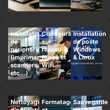
Installation
Configuration
Installation
de
sur
de poste
périphériques
réseau
Windows
(imprimantes,
filaire et
& Linux
scanners
Wifi
etc…)
Nettoyage
Formatage
Sauvegarde
d’ordinateur
et
de vos