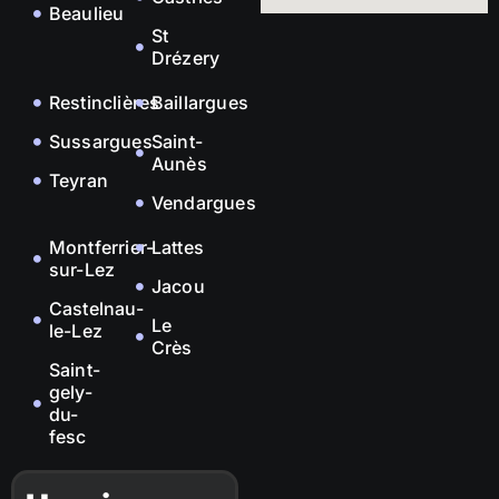
Beaulieu
St
Drézery
Restinclières
Baillargues
Sussargues
Saint-
Aunès
Teyran
Vendargues
Montferrier-
Lattes
sur-Lez
Jacou
Castelnau-
Le
le-Lez
Crès
Saint-
gely-
du-
fesc