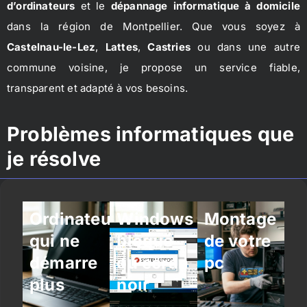
d’ordinateurs
et le
dépannage informatique à domicile
dans la région de Montpellier. Que vous soyez à
Castelnau-le-Lez
,
Lattes
,
Castries
ou dans une autre
commune voisine, je propose un service fiable,
transparent et adapté à vos besoins.
Problèmes informatiques que
je résolve
Ordinateur
Windows
Montage
qui ne
bloqué
de votre
démarre
ou écran
pc
plus
noir