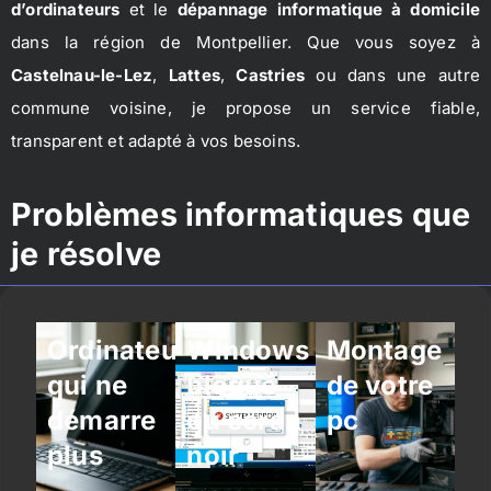
d’ordinateurs
et le
dépannage informatique à domicile
dans la région de Montpellier. Que vous soyez à
Castelnau-le-Lez
,
Lattes
,
Castries
ou dans une autre
commune voisine, je propose un service fiable,
transparent et adapté à vos besoins.
Problèmes informatiques que
je résolve
Ordinateur
Windows
Montage
qui ne
bloqué
de votre
démarre
ou écran
pc
plus
noir