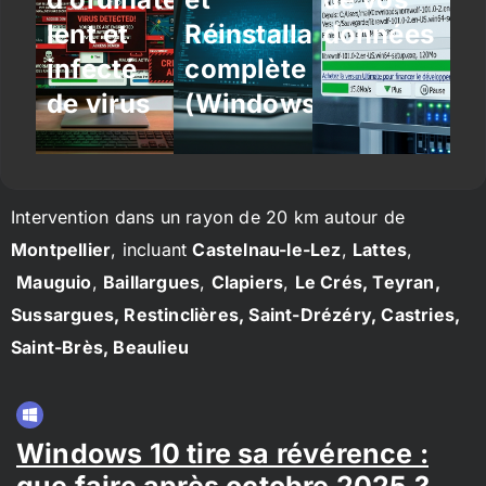
lent et
Réinstallation
données
infecté
complète
de virus
(Windows/Linux)
Intervention dans un rayon de 20 km autour de
Montpellier
, incluant
Castelnau-le-Lez
,
Lattes
,
Mauguio
,
Baillargues
,
Clapiers
,
Le Crés, Teyran,
Sussargues, Restinclières, Saint-Drézéry, Castries,
Saint-Brès, Beaulieu
Windows 10 tire sa révérence :
que faire après octobre 2025 ?