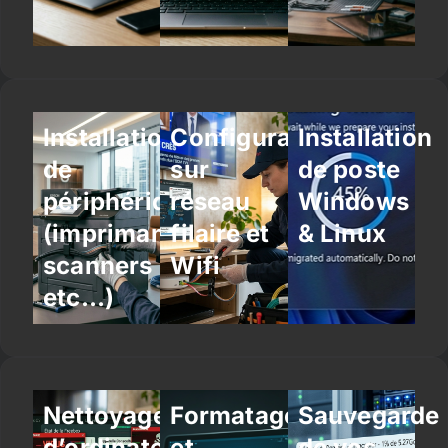
Installation
Configuration
Installation
de
sur
de poste
périphériques
réseau
Windows
(imprimantes,
filaire et
& Linux
scanners
Wifi
etc…)
Nettoyage
Formatage
Sauvegarde
d’ordinateur
et
de vos