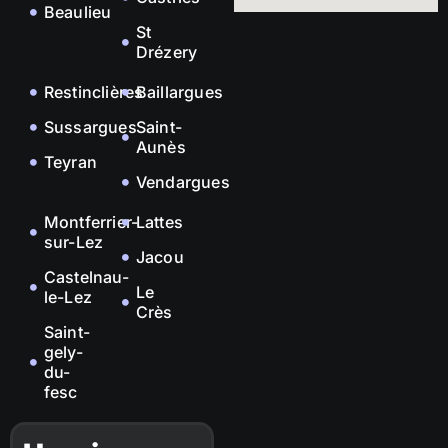
Beaulieu
St
Drézery
Restinclières
Baillargues
Sussargues
Saint-
Aunès
Teyran
Vendargues
Montferrier-
Lattes
sur-Lez
Jacou
Castelnau-
Le
le-Lez
Crès
Saint-
gely-
du-
fesc