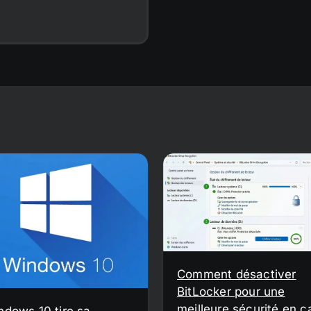
Comment désactiver
BitLocker pour une
meilleure sécurité en c
ndows 10 tire sa