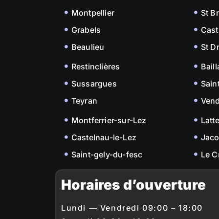
Montpellier
St B
Grabels
Cast
Beaulieu
St D
Restinclières
Bail
Sussargues
Sain
Teyran
Ven
Montferrier-sur-Lez
Latt
Castelnau-le-Lez
Jac
Saint-gely-du-fesc
Le C
Horaires d’ouverture
Lundi — Vendredi 09:00 – 18:00