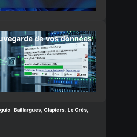
uvegarde de vos données
guio
,
Baillargues
,
Clapiers
,
Le Crés,