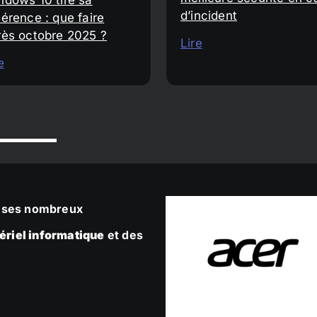
d’incident
érence : que faire
rès octobre 2025 ?
Lire
e
ec ses nombreux
ériel informatique
et des