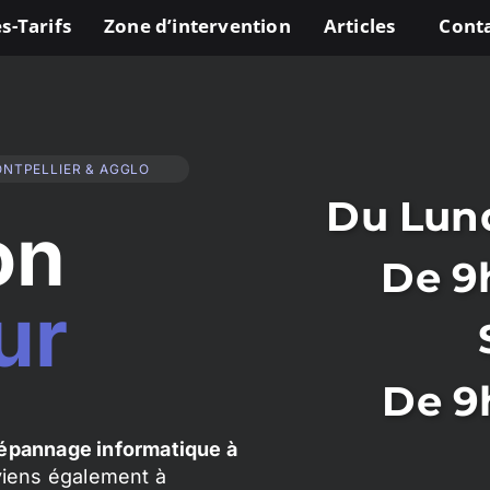
s-Tarifs
Zone d’intervention
Articles
Cont
ONTPELLIER & AGGLO
Du Lund
on
De 9
ur
De 9
épannage informatique à
rviens également à