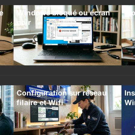
e
Windows bloqué ou écran
Mo
noir
Configuration sur réseau
Ins
filaire et Wifi
Wi