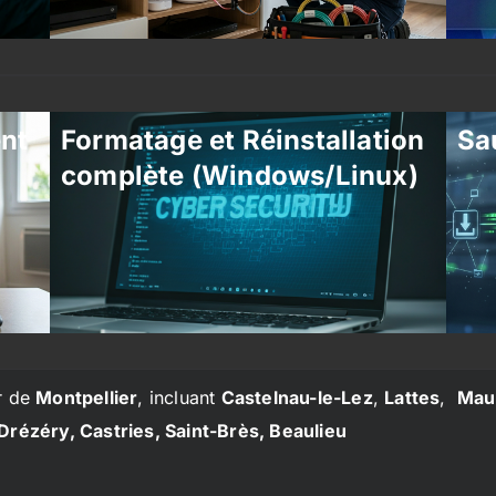
ent
Formatage et Réinstallation
Sa
complète (Windows/Linux)
r de
Montpellier
, incluant
Castelnau-le-Lez
,
Lattes
,
Mau
Drézéry, Castries, Saint-Brès, Beaulieu