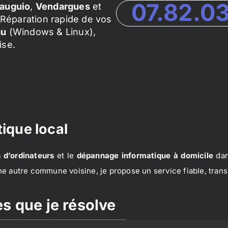
07.82.0
auguio
,
Vendargues
et
Réparation rapide de vos
au
(Windows & Linux),
ise.
ique local
 d’ordinateurs
et le
dépannage informatique à domicile
dan
e autre commune voisine, je propose un service fiable, trans
s que je résolve