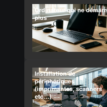
Ordinateur qui ne démarr
plus
Installation de
périphériques
(imprimantes, scanners
etc…)