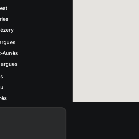
rest
ries
rézery
largues
t-Aunès
dargues
es
ou
rès