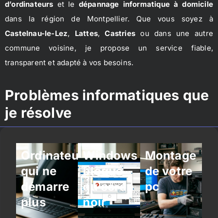
d’ordinateurs
et le
dépannage informatique à domicile
dans la région de Montpellier. Que vous soyez à
Castelnau-le-Lez
,
Lattes
,
Castries
ou dans une autre
commune voisine, je propose un service fiable,
transparent et adapté à vos besoins.
Problèmes informatiques que
je résolve
Ordinateur
Windows
Montage
qui ne
bloqué
de votre
démarre
ou écran
pc
plus
noir