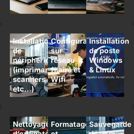
Installation
Configuration
Installation
de
sur
de poste
périphériques
réseau
Windows
(imprimantes,
filaire et
& Linux
scanners
Wifi
etc…)
Nettoyage
Formatage
Sauvegarde
d’ordinateur
et
de vos