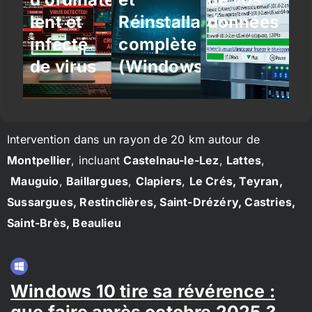
lent et
Réinstallation
données
infecté
complète
de virus
(Windows/Linux)
Intervention dans un rayon de 20 km autour de
Montpellier
, incluant
Castelnau-le-Lez
,
Lattes
,
Mauguio
,
Baillargues
,
Clapiers
,
Le Crés, Teyran,
Sussargues, Restinclières, Saint-Drézéry, Castries,
Saint-Brès, Beaulieu
Windows 10 tire sa révérence :
que faire après octobre 2025 ?