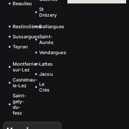
Beaulieu
St
Drézery
Restinclières
Baillargues
Sussargues
Saint-
Aunès
Teyran
Vendargues
Montferrier-
Lattes
sur-Lez
Jacou
Castelnau-
Le
le-Lez
Crès
Saint-
gely-
du-
fesc