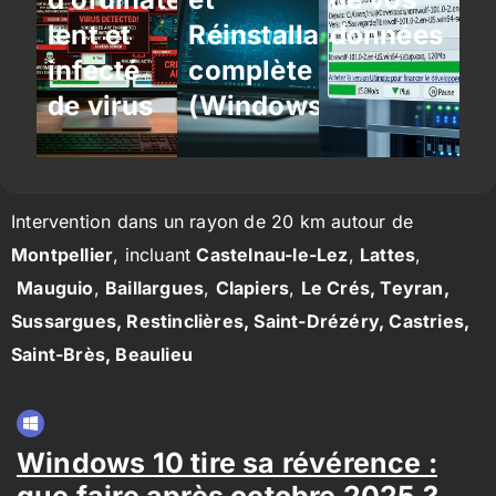
lent et
Réinstallation
données
infecté
complète
de virus
(Windows/Linux)
Intervention dans un rayon de 20 km autour de
Montpellier
, incluant
Castelnau-le-Lez
,
Lattes
,
Mauguio
,
Baillargues
,
Clapiers
,
Le Crés, Teyran,
Sussargues, Restinclières, Saint-Drézéry, Castries,
Saint-Brès, Beaulieu
Windows 10 tire sa révérence :
que faire après octobre 2025 ?