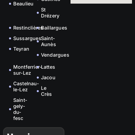
Beaulieu
St
Drézery
Restinclières
Baillargues
Sussargues
Saint-
Aunès
Teyran
Vendargues
Montferrier-
Lattes
sur-Lez
Jacou
Castelnau-
Le
le-Lez
Crès
Saint-
gely-
du-
fesc