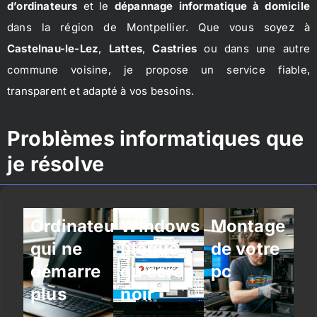
d’ordinateurs
et le
dépannage informatique à domicile
dans la région de Montpellier. Que vous soyez à
Castelnau-le-Lez
,
Lattes
,
Castries
ou dans une autre
commune voisine, je propose un service fiable,
transparent et adapté à vos besoins.
Problèmes informatiques que
je résolve
Ordinateur
Windows
Montage
qui ne
bloqué
de votre
démarre
ou écran
pc
plus
noir