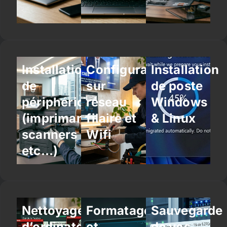
Installation
Configuration
Installation
de
sur
de poste
périphériques
réseau
Windows
(imprimantes,
filaire et
& Linux
scanners
Wifi
etc…)
Nettoyage
Formatage
Sauvegarde
d’ordinateur
et
de vos