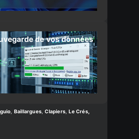
uvegarde de vos données
guio
,
Baillargues
,
Clapiers
,
Le Crés,