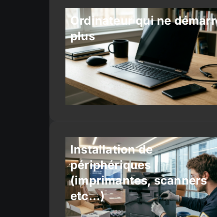
Ordinateur qui ne démarr
plus
Installation de
périphériques
(imprimantes, scanners
etc…)