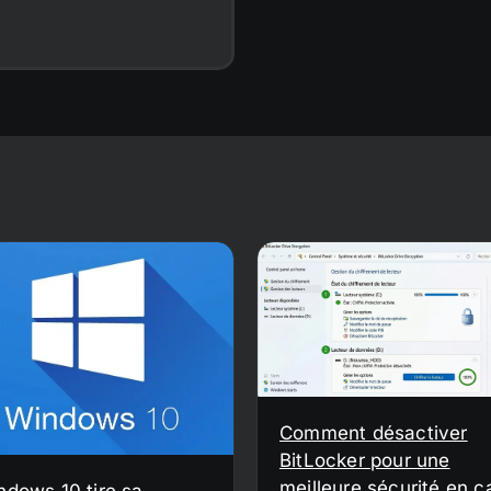
Comment désactiver
BitLocker pour une
meilleure sécurité en c
ndows 10 tire sa