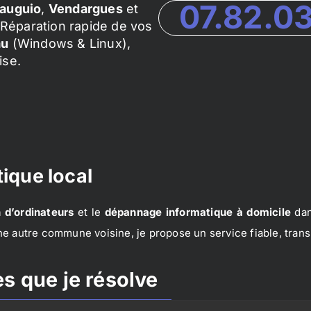
07.82.0
auguio
,
Vendargues
et
Réparation rapide de vos
au
(Windows & Linux),
ise.
ique local
 d’ordinateurs
et le
dépannage informatique à domicile
dan
e autre commune voisine, je propose un service fiable, trans
s que je résolve