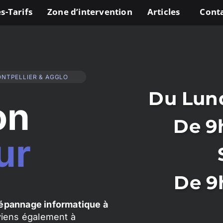
s-Tarifs
Zone d’intervention
Articles
Cont
ONTPELLIER & AGGLO
Du Lund
on
De 9
ur
De 9
épannage informatique à
rviens également à