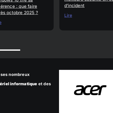
d’incident
érence : que faire
rès octobre 2025 ?
Lire
e
ec ses nombreux
ériel informatique
et des