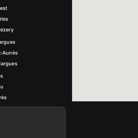
rest
ries
rézery
largues
t-Aunès
dargues
es
ou
rès