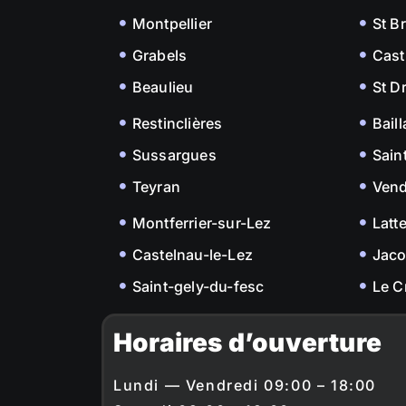
Montpellier
St B
Grabels
Cast
Beaulieu
St D
Restinclières
Bail
Sussargues
Sain
Teyran
Ven
Montferrier-sur-Lez
Latt
Castelnau-le-Lez
Jac
Saint-gely-du-fesc
Le C
Horaires d’ouverture
Lundi — Vendredi 09:00 – 18:00