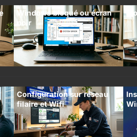
e
Windows bloqué ou écran
Mo
noir
Configuration sur réseau
Ins
filaire et Wifi
Wi