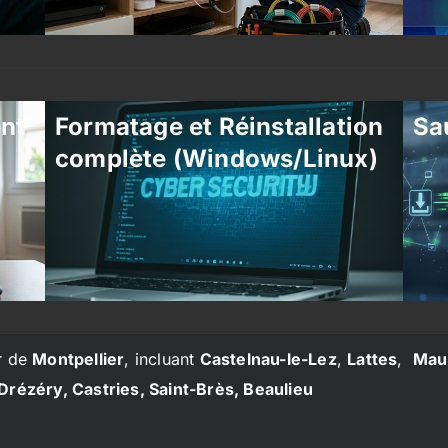
ent
Formatage et Réinstallation
Sa
complète (Windows/Linux)
r de
Montpellier
, incluant
Castelnau-le-Lez
,
Lattes
,
Mau
Drézéry, Castries, Saint-Brès, Beaulieu