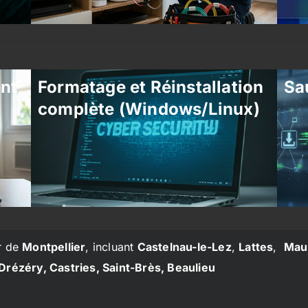
ent
Formatage et Réinstallation
Sa
complète (Windows/Linux)
r de
Montpellier
, incluant
Castelnau-le-Lez
,
Lattes
,
Mau
Drézéry, Castries, Saint-Brès, Beaulieu