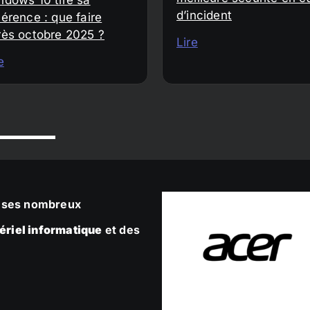
d’incident
érence : que faire
rès octobre 2025 ?
Lire
e
ec ses nombreux
ériel informatique
et des