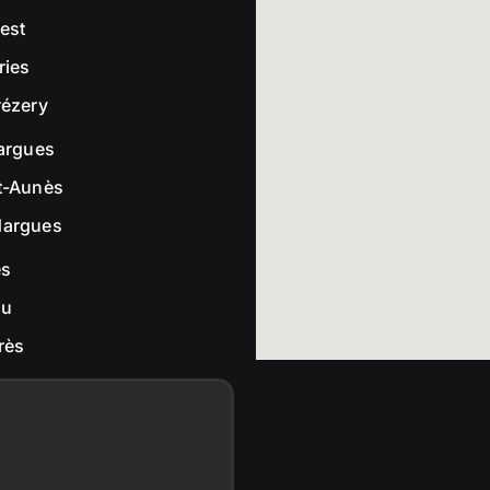
rest
ries
rézery
largues
t-Aunès
dargues
es
ou
rès