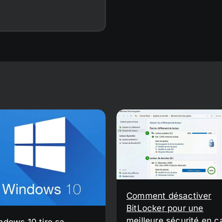
Comment désactiver
BitLocker pour une
meilleure sécurité en c
ndows 10 tire sa