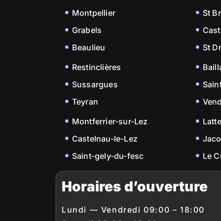
Montpellier
St B
Grabels
Cast
Beaulieu
St D
Restinclières
Bail
Sussargues
Sain
Teyran
Ven
Montferrier-sur-Lez
Latt
Castelnau-le-Lez
Jac
Saint-gely-du-fesc
Le C
Horaires d’ouverture
Lundi — Vendredi 09:00 – 18:00