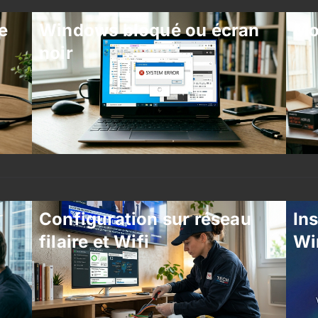
e
Windows bloqué ou écran
Mo
noir
Configuration sur réseau
Ins
filaire et Wifi
Wi