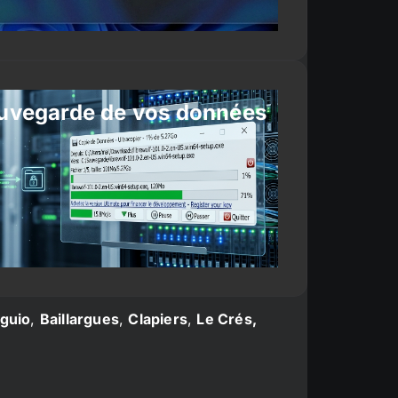
uvegarde de vos données
guio
,
Baillargues
,
Clapiers
,
Le Crés,