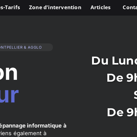
s-Tarifs
Zone d’intervention
Articles
Cont
ONTPELLIER & AGGLO
Du Lund
on
De 9
ur
De 9
épannage informatique à
rviens également à