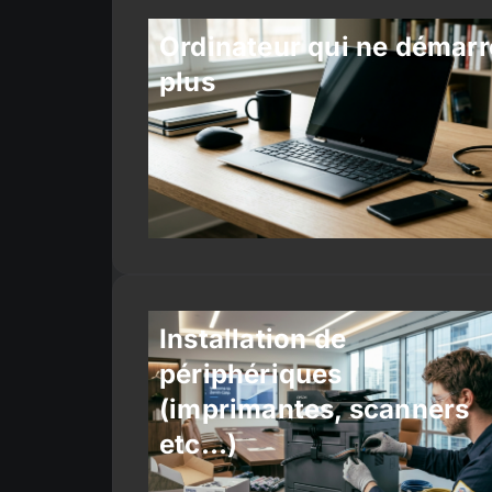
Ordinateur qui ne démarr
plus
Installation de
périphériques
(imprimantes, scanners
etc…)