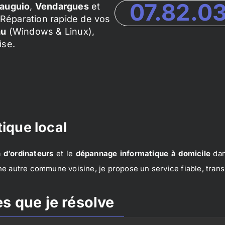
07.82.0
auguio
,
Vendargues
et
Réparation rapide de vos
au
(Windows & Linux),
ise.
ique local
 d’ordinateurs
et le
dépannage informatique à domicile
dan
e autre commune voisine, je propose un service fiable, trans
s que je résolve