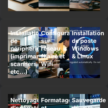
Installation
Configuration
Installation
de
sur
de poste
périphériques
réseau
Windows
(imprimantes,
filaire et
& Linux
scanners
Wifi
etc…)
Nettoyage
Formatage
Sauvegarde
d’ordinateur
et
de vos