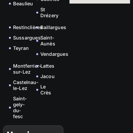
Beaulieu
St
Drézery
Restinclières
Baillargues
Sussargues
Saint-
Aunès
Teyran
Vendargues
Montferrier-
Lattes
sur-Lez
Jacou
Castelnau-
Le
le-Lez
Crès
Saint-
gely-
du-
fesc