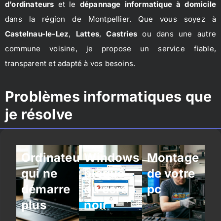
d’ordinateurs
et le
dépannage informatique à domicile
dans la région de Montpellier. Que vous soyez à
Castelnau-le-Lez
,
Lattes
,
Castries
ou dans une autre
commune voisine, je propose un service fiable,
transparent et adapté à vos besoins.
Problèmes informatiques que
je résolve
Ordinateur
Windows
Montage
qui ne
bloqué
de votre
démarre
ou écran
pc
plus
noir