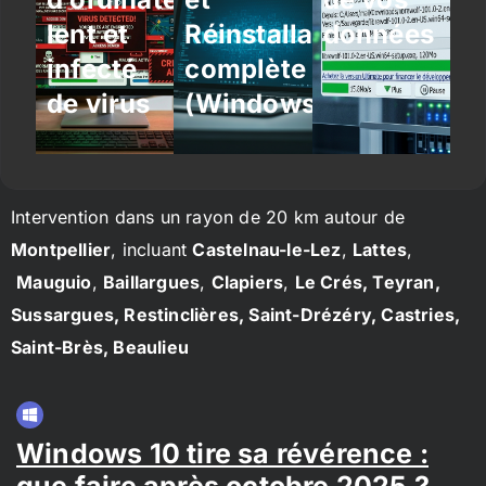
lent et
Réinstallation
données
infecté
complète
de virus
(Windows/Linux)
Intervention dans un rayon de 20 km autour de
Montpellier
, incluant
Castelnau-le-Lez
,
Lattes
,
Mauguio
,
Baillargues
,
Clapiers
,
Le Crés, Teyran,
Sussargues, Restinclières, Saint-Drézéry, Castries,
Saint-Brès, Beaulieu
Windows 10 tire sa révérence :
que faire après octobre 2025 ?