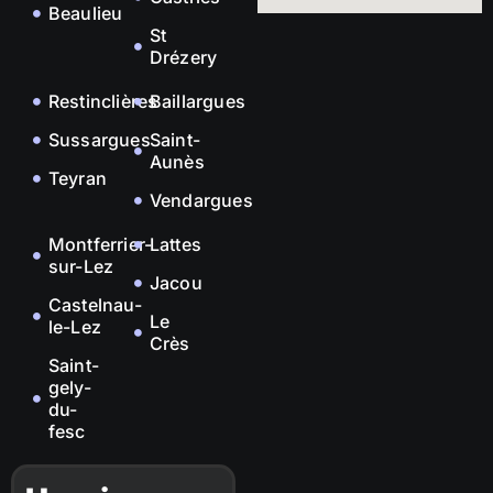
Beaulieu
St
Drézery
Restinclières
Baillargues
Sussargues
Saint-
Aunès
Teyran
Vendargues
Montferrier-
Lattes
sur-Lez
Jacou
Castelnau-
Le
le-Lez
Crès
Saint-
gely-
du-
fesc