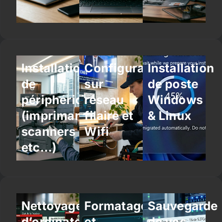
Installation
Configuration
Installation
de
sur
de poste
périphériques
réseau
Windows
(imprimantes,
filaire et
& Linux
scanners
Wifi
etc…)
Nettoyage
Formatage
Sauvegarde
d’ordinateur
et
de vos