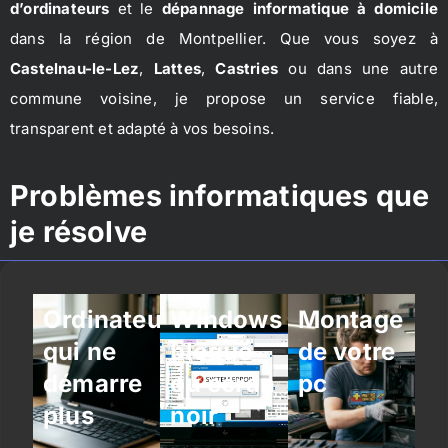
d’ordinateurs
et le
dépannage informatique à domicile
dans la région de Montpellier. Que vous soyez à
Castelnau-le-Lez
,
Lattes
,
Castries
ou dans une autre
commune voisine, je propose un service fiable,
transparent et adapté à vos besoins.
Problèmes informatiques que
je résolve
Ordinateur
Windows
Montage
qui ne
bloqué
de votre
démarre
ou écran
pc
plus
noir