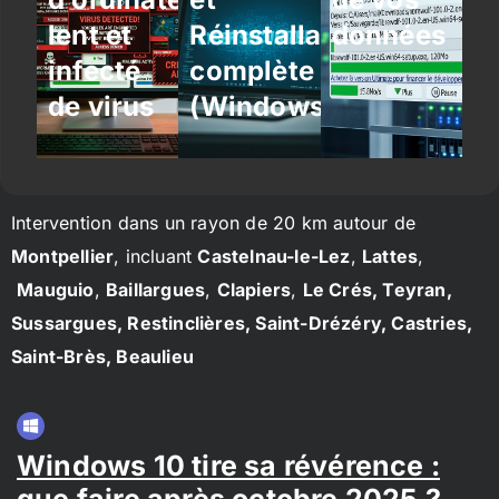
lent et
Réinstallation
données
infecté
complète
de virus
(Windows/Linux)
Intervention dans un rayon de 20 km autour de
Montpellier
, incluant
Castelnau-le-Lez
,
Lattes
,
Mauguio
,
Baillargues
,
Clapiers
,
Le Crés, Teyran,
Sussargues, Restinclières, Saint-Drézéry, Castries,
Saint-Brès, Beaulieu
Windows 10 tire sa révérence :
que faire après octobre 2025 ?