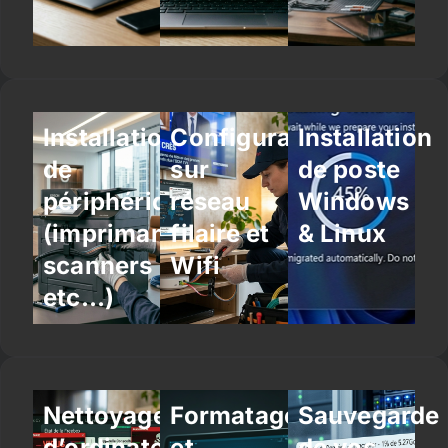
Installation
Configuration
Installation
de
sur
de poste
périphériques
réseau
Windows
(imprimantes,
filaire et
& Linux
scanners
Wifi
etc…)
Nettoyage
Formatage
Sauvegarde
d’ordinateur
et
de vos