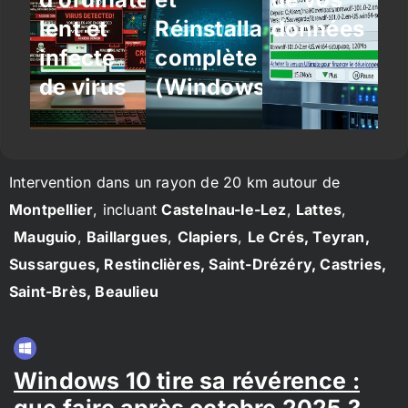
lent et
Réinstallation
données
infecté
complète
de virus
(Windows/Linux)
Intervention dans un rayon de 20 km autour de
Montpellier
, incluant
Castelnau-le-Lez
,
Lattes
,
Mauguio
,
Baillargues
,
Clapiers
,
Le Crés, Teyran,
Sussargues, Restinclières, Saint-Drézéry, Castries,
Saint-Brès, Beaulieu
Windows 10 tire sa révérence :
que faire après octobre 2025 ?