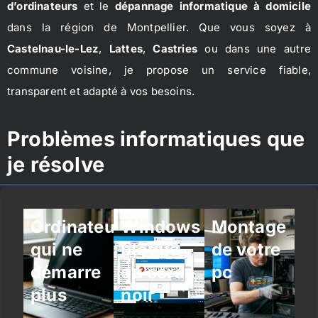
d’ordinateurs
et le
dépannage informatique à domicile
dans la région de Montpellier. Que vous soyez à
Castelnau-le-Lez
,
Lattes
,
Castries
ou dans une autre
commune voisine, je propose un service fiable,
transparent et adapté à vos besoins.
Problèmes informatiques que
je résolve
Ordinateur
Windows
Montage
qui ne
bloqué
de votre
démarre
ou écran
pc
plus
noir