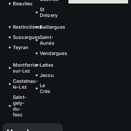
Beaulieu
St
Drézery
Restinclières
Baillargues
Sussargues
Saint-
Aunès
Teyran
Vendargues
Montferrier-
Lattes
sur-Lez
Jacou
Castelnau-
Le
le-Lez
Crès
Saint-
gely-
du-
fesc