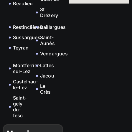
Beaulieu
St
Drézery
Restinclières
Baillargues
Sussargues
Saint-
Aunès
Teyran
Vendargues
Montferrier-
Lattes
sur-Lez
Jacou
Castelnau-
Le
le-Lez
Crès
Saint-
gely-
du-
fesc