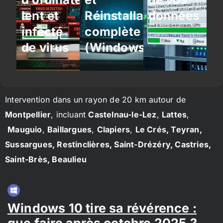
lent et
Réinstallation
données
infecté
complète
de virus
(Windows/Linux)
Intervention dans un rayon de 20 km autour de
Montpellier
, incluant
Castelnau-le-Lez
,
Lattes
,
Mauguio
,
Baillargues
,
Clapiers
,
Le Crés, Teyran,
Sussargues, Restinclières, Saint-Drézéry, Castries,
Saint-Brès, Beaulieu
Windows 10 tire sa révérence :
que faire après octobre 2025 ?