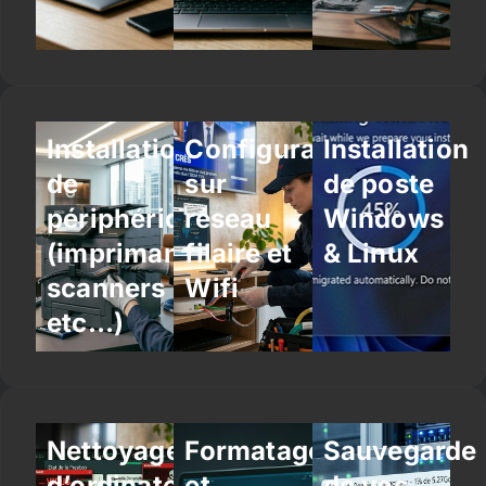
Installation
Configuration
Installation
de
sur
de poste
périphériques
réseau
Windows
(imprimantes,
filaire et
& Linux
scanners
Wifi
etc…)
Nettoyage
Formatage
Sauvegarde
d’ordinateur
et
de vos