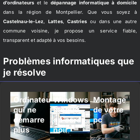
d’ordinateurs
et le
dépannage informatique à domicile
dans la région de Montpellier. Que vous soyez à
Castelnau-le-Lez
,
Lattes
,
Castries
ou dans une autre
commune voisine, je propose un service fiable,
transparent et adapté à vos besoins.
Problèmes informatiques que
je résolve
Ordinateur
Windows
Montage
qui ne
bloqué
de votre
démarre
ou écran
pc
plus
noir