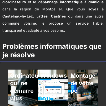
d’ordinateurs
et le
dépannage informatique à domicile
dans la région de Montpellier. Que vous soyez à
Castelnau-le-Lez
,
Lattes
,
Castries
ou dans une autre
commune voisine, je propose un service fiable,
transparent et adapté à vos besoins.
Problèmes informatiques que
je résolve
Ordinateur
Windows
Montage
qui ne
bloqué
de votre
démarre
ou écran
pc
plus
noir