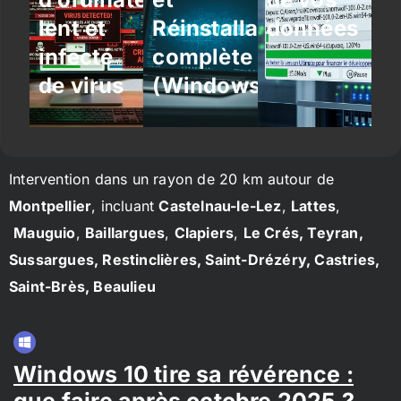
lent et
Réinstallation
données
infecté
complète
de virus
(Windows/Linux)
Intervention dans un rayon de 20 km autour de
Montpellier
, incluant
Castelnau-le-Lez
,
Lattes
,
Mauguio
,
Baillargues
,
Clapiers
,
Le Crés, Teyran,
Sussargues, Restinclières, Saint-Drézéry, Castries,
Saint-Brès, Beaulieu
Windows 10 tire sa révérence :
que faire après octobre 2025 ?