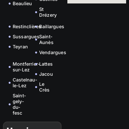
Beaulieu
St
Drézery
Restinclières
Baillargues
Sussargues
Saint-
Aunès
Teyran
Vendargues
Montferrier-
Lattes
sur-Lez
Jacou
Castelnau-
Le
le-Lez
Crès
Saint-
gely-
du-
fesc