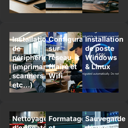
Installation
Configuration
Installation
de
sur
de poste
périphériques
réseau
Windows
(imprimantes,
filaire et
& Linux
scanners
Wifi
etc…)
Nettoyage
Formatage
Sauvegarde
d’ordinateur
et
de vos