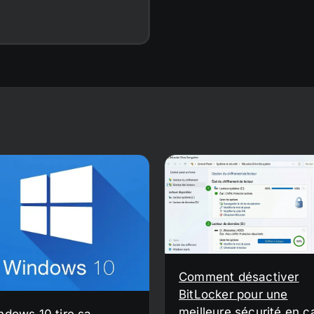
Comment désactiver
BitLocker pour une
meilleure sécurité en c
ndows 10 tire sa