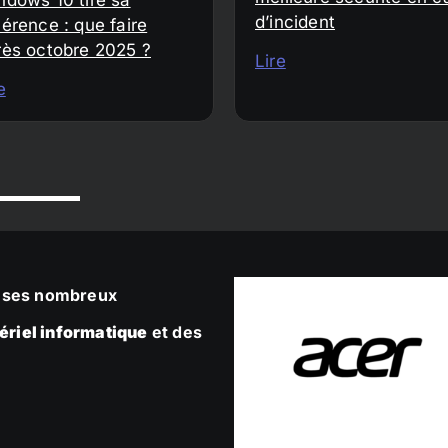
d’incident
érence : que faire
rès octobre 2025 ?
Lire
e
ec ses nombreux
ériel informatique
et des