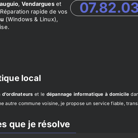
07.82.0
auguio
,
Vendargues
et
Réparation rapide de vos
au
(Windows & Linux),
ise.
ique local
 d’ordinateurs
et le
dépannage informatique à domicile
dan
e autre commune voisine, je propose un service fiable, trans
s que je résolve