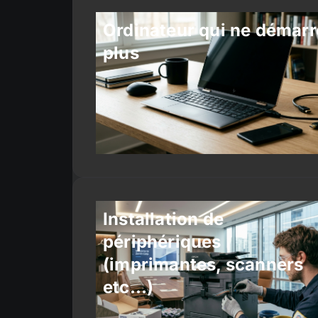
Ordinateur qui ne démarr
plus
Installation de
périphériques
(imprimantes, scanners
etc…)