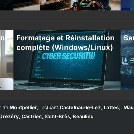
ent
Formatage et Réinstallation
Sa
complète (Windows/Linux)
r de
Montpellier
, incluant
Castelnau-le-Lez
,
Lattes
,
Mau
Drézéry, Castries, Saint-Brès, Beaulieu