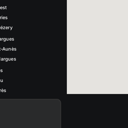
rest
ries
rézery
largues
t-Aunès
dargues
es
ou
rès