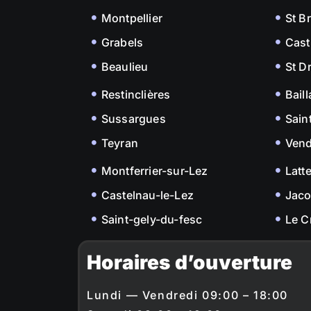
Montpellier
St B
Grabels
Cast
Beaulieu
St D
Restinclières
Bail
Sussargues
Sain
Teyran
Ven
Montferrier-sur-Lez
Latt
Castelnau-le-Lez
Jac
Saint-gely-du-fesc
Le C
Horaires d’ouverture
Lundi — Vendredi 09:00 – 18:00