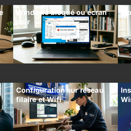
e
Windows bloqué ou écran
Mo
noir
Configuration sur réseau
Ins
filaire et Wifi
Wi