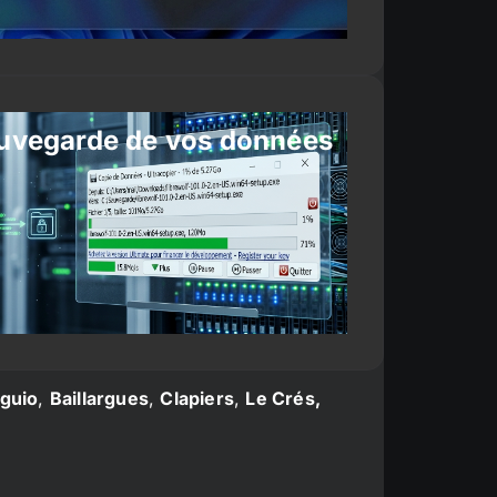
uvegarde de vos données
guio
,
Baillargues
,
Clapiers
,
Le Crés,