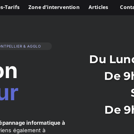
s-Tarifs
Zone d’intervention
Articles
Cont
ONTPELLIER & AGGLO
Du Lund
on
De 9
ur
De 9
épannage informatique à
rviens également à