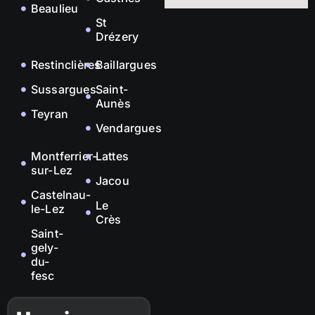
Beaulieu
St
Drézery
Restinclières
Baillargues
Sussargues
Saint-
Aunès
Teyran
Vendargues
Montferrier-
Lattes
sur-Lez
Jacou
Castelnau-
Le
le-Lez
Crès
Saint-
gely-
du-
fesc