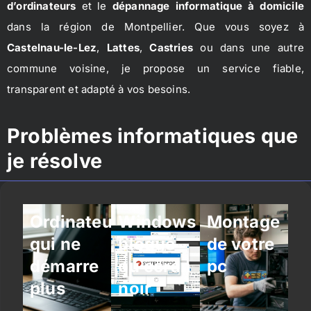
d’ordinateurs
et le
dépannage informatique à domicile
dans la région de Montpellier. Que vous soyez à
Castelnau-le-Lez
,
Lattes
,
Castries
ou dans une autre
commune voisine, je propose un service fiable,
transparent et adapté à vos besoins.
Problèmes informatiques que
je résolve
Ordinateur
Windows
Montage
qui ne
bloqué
de votre
démarre
ou écran
pc
plus
noir