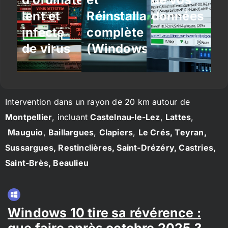
lent et
Réinstallation
données
infecté
complète
de virus
(Windows/Linux)
Intervention dans un rayon de 20 km autour de
Montpellier
, incluant
Castelnau-le-Lez
,
Lattes
,
Mauguio
,
Baillargues
,
Clapiers
,
Le Crés, Teyran,
Sussargues, Restinclières, Saint-Drézéry, Castries,
Saint-Brès, Beaulieu
Windows 10 tire sa révérence :
que faire après octobre 2025 ?