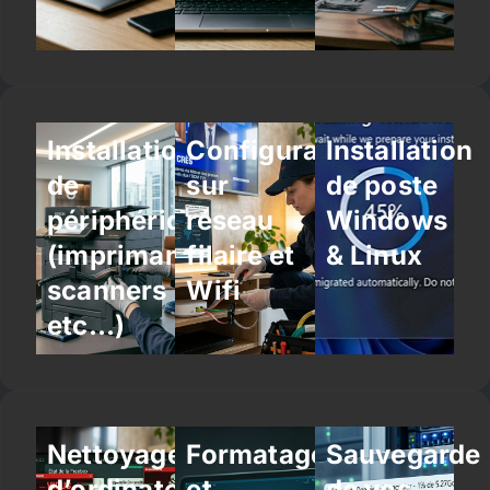
Installation
Configuration
Installation
de
sur
de poste
périphériques
réseau
Windows
(imprimantes,
filaire et
& Linux
scanners
Wifi
etc…)
Nettoyage
Formatage
Sauvegarde
d’ordinateur
et
de vos