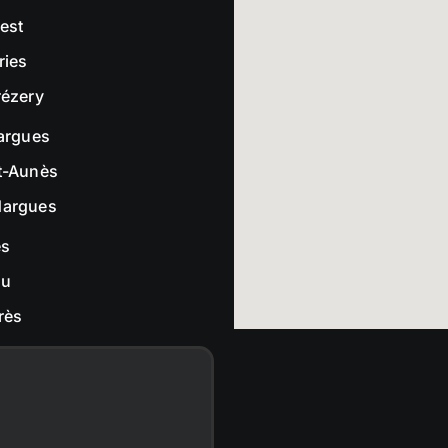
rest
ries
rézery
largues
t-Aunès
dargues
es
ou
rès