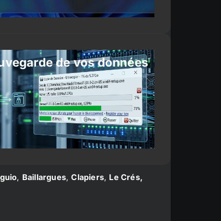
uvegarde de vos données
guio
,
Baillargues
,
Clapiers
,
Le Crés,