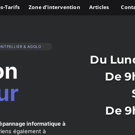
s-Tarifs
Zone d’intervention
Articles
Cont
ONTPELLIER & AGGLO
Du Lund
on
De 9
ur
De 9
épannage informatique à
rviens également à