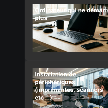
Ordinateur qui ne démarr
plus
Installation de
périphériques
(imprimantes, scanners
etc…)