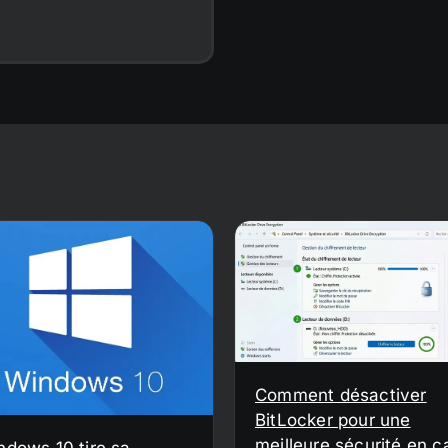
Comment désactiver
BitLocker pour une
meilleure sécurité en c
ndows 10 tire sa