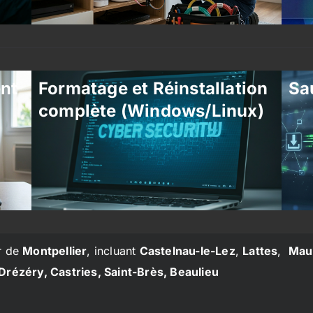
ent
Formatage et Réinstallation
Sa
complète (Windows/Linux)
r de
Montpellier
, incluant
Castelnau-le-Lez
,
Lattes
,
Mau
Drézéry, Castries, Saint-Brès, Beaulieu