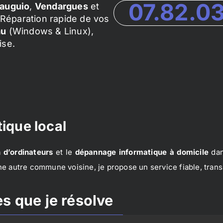
07.82.0
auguio
,
Vendargues
et
Réparation rapide de vos
au
(Windows & Linux),
ise.
ique local
 d’ordinateurs
et le
dépannage informatique à domicile
dan
e autre commune voisine, je propose un service fiable, trans
s que je résolve