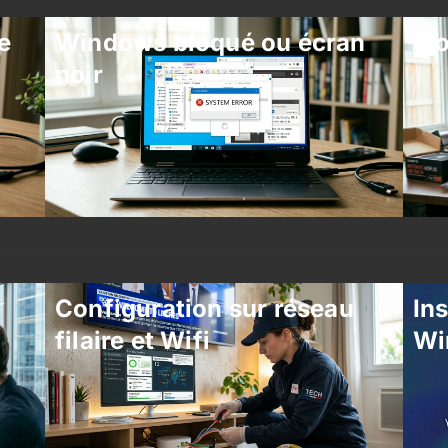
e
Windows bloqué ou écran
Mo
noir
Configuration sur réseau
Ins
filaire et Wifi
Wi