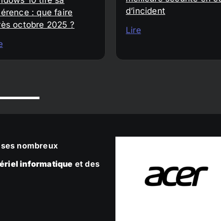
d’incident
érence : que faire
rès octobre 2025 ?
Lire
e
ec ses nombreux
ériel informatique
et des