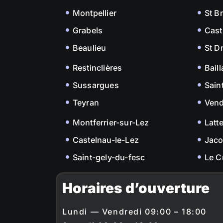
Montpellier
St B
Grabels
Cast
Beaulieu
St D
Restinclières
Bail
Sussargues
Sain
Teyran
Ven
Montferrier-sur-Lez
Latt
Castelnau-le-Lez
Jac
Saint-gely-du-fesc
Le C
Horaires d’ouverture
Lundi — Vendredi 09:00 – 18:00