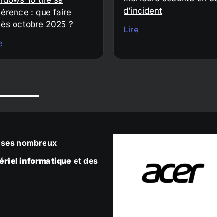
d’incident
érence : que faire
rès octobre 2025 ?
Lire
e
ec ses nombreux
ériel informatique
et des