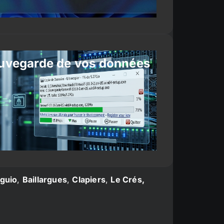
uvegarde de vos données
guio
,
Baillargues
,
Clapiers
,
Le Crés,