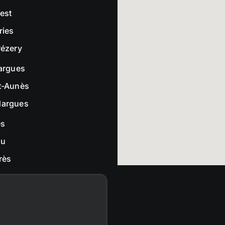
rest
ries
rézery
largues
t-Aunès
dargues
es
ou
rès