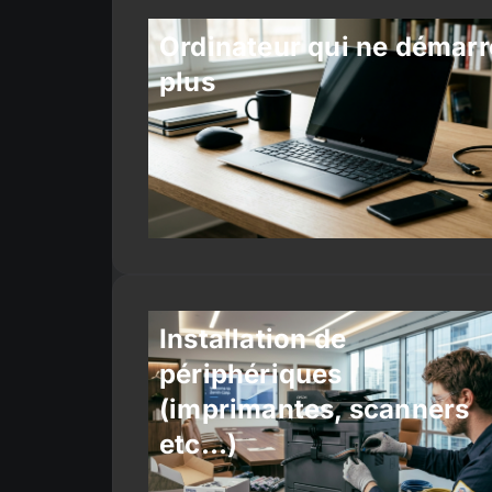
Ordinateur qui ne démarr
plus
Installation de
périphériques
(imprimantes, scanners
etc…)