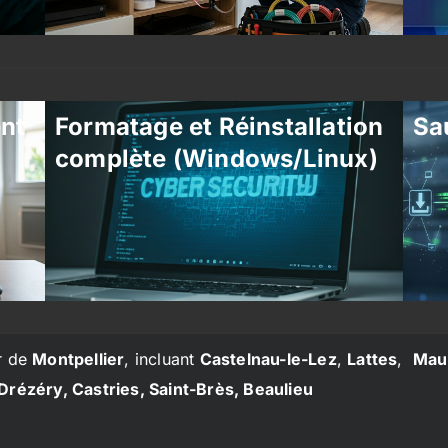
ent
Formatage et Réinstallation
Sa
complète (Windows/Linux)
r de
Montpellier
, incluant
Castelnau-le-Lez
,
Lattes
,
Mau
Drézéry, Castries, Saint-Brès, Beaulieu