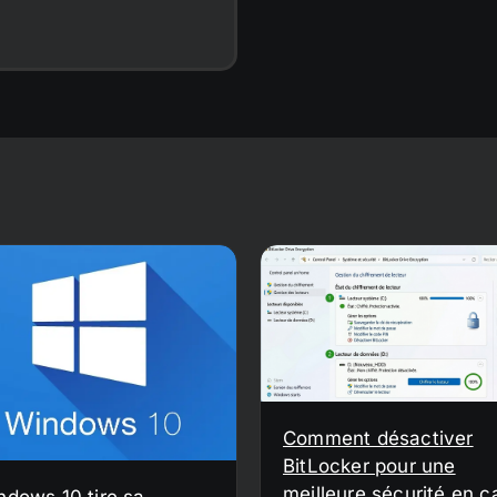
Comment désactiver
BitLocker pour une
meilleure sécurité en c
ndows 10 tire sa