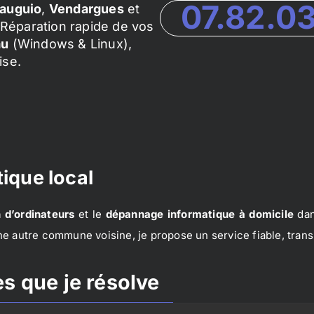
07.82.0
auguio
,
Vendargues
et
Réparation rapide de vos
au
(Windows & Linux),
ise.
ique local
 d’ordinateurs
et le
dépannage informatique à domicile
dan
e autre commune voisine, je propose un service fiable, trans
s que je résolve