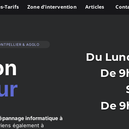
s-Tarifs
Zone d’intervention
Articles
Cont
ONTPELLIER & AGGLO
Du Lund
on
De 9
ur
De 9
épannage informatique à
rviens également à