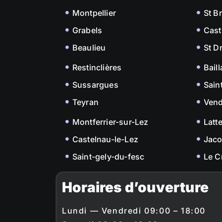
Montpellier
St B
Grabels
Cast
Beaulieu
St D
Restinclières
Bail
Sussargues
Sain
Teyran
Ven
Montferrier-sur-Lez
Latt
Castelnau-le-Lez
Jac
Saint-gely-du-fesc
Le C
Horaires d’ouverture
Lundi — Vendredi 09:00 – 18:00