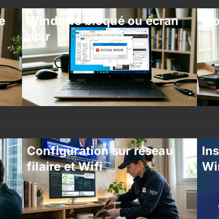
e
Windows bloqué ou écran
Mo
noir
Configuration sur réseau
Ins
filaire et Wifi
Wi