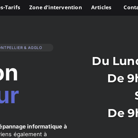
s-Tarifs
Zone d’intervention
Articles
Cont
ONTPELLIER & AGGLO
Du Lund
on
De 9
ur
De 9
épannage informatique à
rviens également à