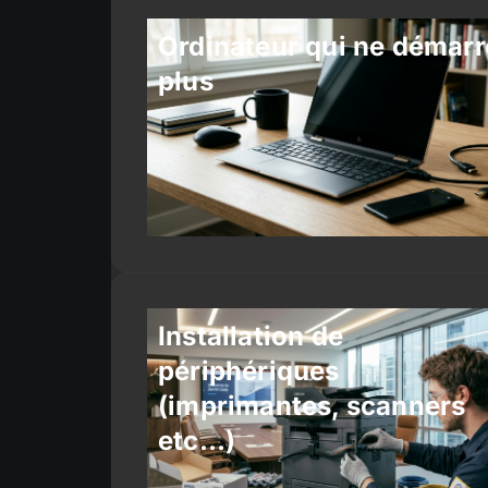
Ordinateur qui ne démarr
plus
Installation de
périphériques
(imprimantes, scanners
etc…)