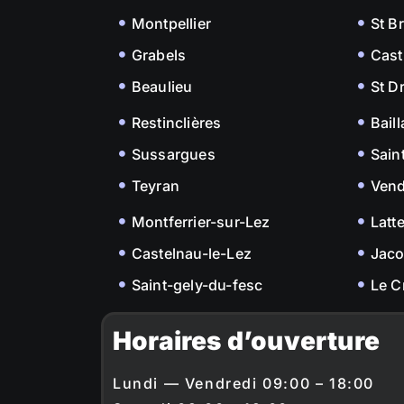
Montpellier
St B
Grabels
Cast
Beaulieu
St D
Restinclières
Bail
Sussargues
Sain
Teyran
Ven
Montferrier-sur-Lez
Latt
Castelnau-le-Lez
Jac
Saint-gely-du-fesc
Le C
Horaires d’ouverture
Lundi — Vendredi 09:00 – 18:00