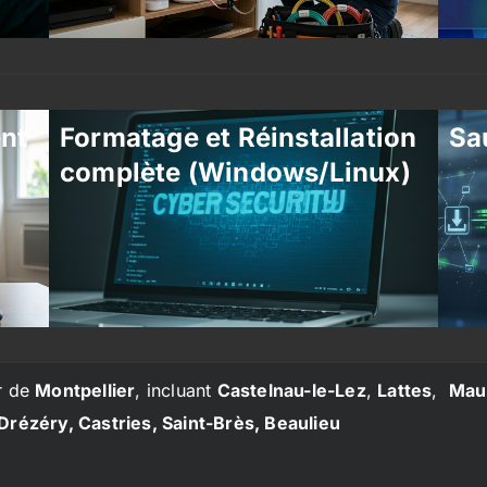
ent
Formatage et Réinstallation
Sa
complète (Windows/Linux)
r de
Montpellier
, incluant
Castelnau-le-Lez
,
Lattes
,
Mau
Drézéry, Castries, Saint-Brès, Beaulieu