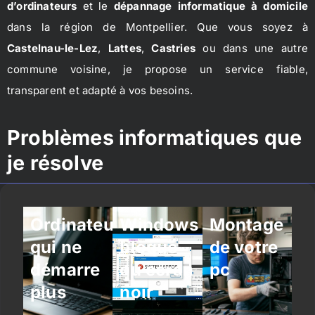
d’ordinateurs
et le
dépannage informatique à domicile
dans la région de Montpellier. Que vous soyez à
Castelnau-le-Lez
,
Lattes
,
Castries
ou dans une autre
commune voisine, je propose un service fiable,
transparent et adapté à vos besoins.
Problèmes informatiques que
je résolve
Ordinateur
Windows
Montage
qui ne
bloqué
de votre
démarre
ou écran
pc
plus
noir