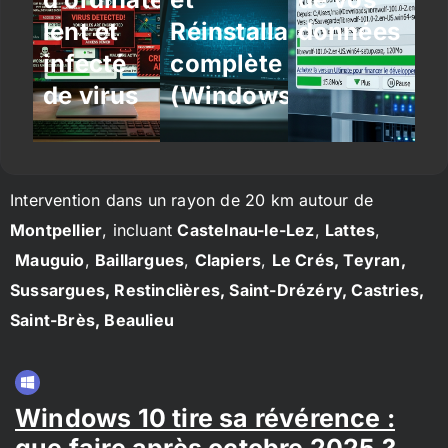
lent et
Réinstallation
données
infecté
complète
de virus
(Windows/Linux)
Intervention dans un rayon de 20 km autour de
Montpellier
, incluant
Castelnau-le-Lez
,
Lattes
,
Mauguio
,
Baillargues
,
Clapiers
,
Le Crés, Teyran,
Sussargues, Restinclières, Saint-Drézéry, Castries,
Saint-Brès, Beaulieu
Windows 10 tire sa révérence :
que faire après octobre 2025 ?