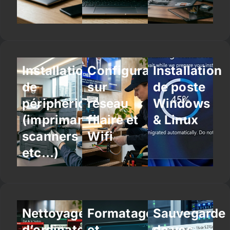
Installation
Configuration
Installation
de
sur
de poste
périphériques
réseau
Windows
(imprimantes,
filaire et
& Linux
scanners
Wifi
etc…)
Nettoyage
Formatage
Sauvegarde
d’ordinateur
et
de vos