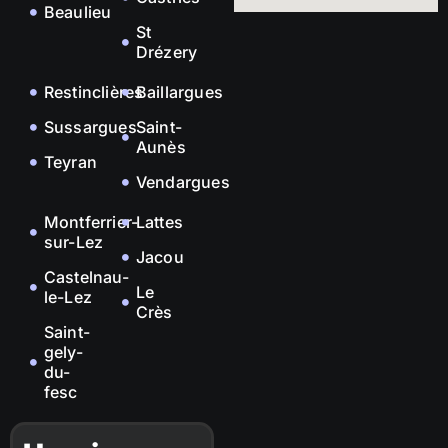
Beaulieu
St
Drézery
Restinclières
Baillargues
Sussargues
Saint-
Aunès
Teyran
Vendargues
Montferrier-
Lattes
sur-Lez
Jacou
Castelnau-
Le
le-Lez
Crès
Saint-
gely-
du-
fesc