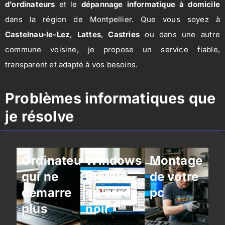
d’ordinateurs
et le
dépannage informatique à domicile
dans la région de Montpellier. Que vous soyez à
Castelnau-le-Lez
,
Lattes
,
Castries
ou dans une autre
commune voisine, je propose un service fiable,
transparent et adapté à vos besoins.
Problèmes informatiques que
je résolve
Ordinateur
Windows
Montage
qui ne
bloqué
de votre
démarre
ou écran
pc
plus
noir