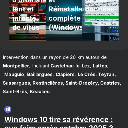
lent et
Réinstallation
données
infecté
complète
de virus
(Windows/Linux)
Intervention dans un rayon de 20 km autour de
Montpellier
, incluant
Castelnau-le-Lez
,
Lattes
,
Mauguio
,
Baillargues
,
Clapiers
,
Le Crés, Teyran,
Sussargues, Restinclières, Saint-Drézéry, Castries,
Saint-Brès, Beaulieu
Windows 10 tire sa révérence :
que faire après octobre 2025 ?