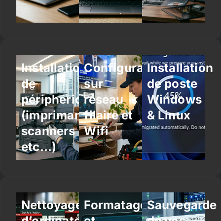
Installation
Configuration
Installation
de
sur
de poste
périphériques
réseau
Windows
(imprimantes,
filaire et
& Linux
scanners
Wifi
etc…)
Nettoyage
Formatage
Sauvegarde
d’ordinateur
et
de vos