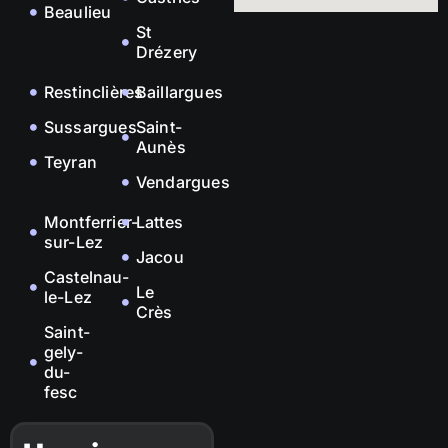
Beaulieu
St
Drézery
Restinclières
Baillargues
Sussargues
Saint-
Aunès
Teyran
Vendargues
Montferrier-
Lattes
sur-Lez
Jacou
Castelnau-
Le
le-Lez
Crès
Saint-
gely-
du-
fesc