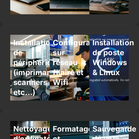
Installation
Configuration
Installation
de
sur
de poste
périphériques
réseau
Windows
(imprimantes,
filaire et
& Linux
scanners
Wifi
etc…)
Nettoyage
Formatage
Sauvegarde
d’ordinateur
et
de vos