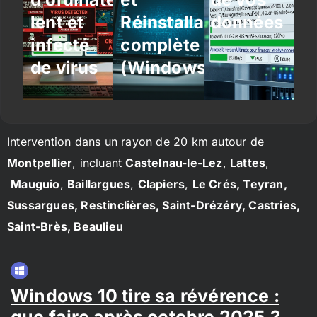
lent et
Réinstallation
données
infecté
complète
de virus
(Windows/Linux)
Intervention dans un rayon de 20 km autour de
Montpellier
, incluant
Castelnau-le-Lez
,
Lattes
,
Mauguio
,
Baillargues
,
Clapiers
,
Le Crés, Teyran,
Sussargues, Restinclières, Saint-Drézéry, Castries,
Saint-Brès, Beaulieu
Windows 10 tire sa révérence :
que faire après octobre 2025 ?