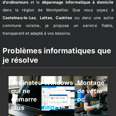
d’ordinateurs
et le
dépannage informatique à domicile
dans la région de Montpellier. Que vous soyez à
Castelnau-le-Lez
,
Lattes
,
Castries
ou dans une autre
commune voisine, je propose un service fiable,
transparent et adapté à vos besoins.
Problèmes informatiques que
je résolve
Ordinateur
Windows
Montage
qui ne
bloqué
de votre
démarre
ou écran
pc
plus
noir