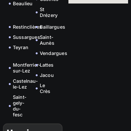
Beaulieu
St
Drézery
Restinclières
Baillargues
Sussargues
Saint-
Aunès
Teyran
Vendargues
Montferrier-
Lattes
sur-Lez
Jacou
Castelnau-
Le
le-Lez
Crès
Saint-
gely-
du-
fesc