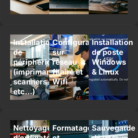
Installation
Configuration
Installation
de
sur
de poste
périphériques
réseau
Windows
(imprimantes,
filaire et
& Linux
scanners
Wifi
etc…)
Nettoyage
Formatage
Sauvegarde
d’ordinateur
et
de vos