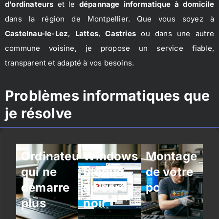
d’ordinateurs
et le
dépannage informatique à domicile
dans la région de Montpellier. Que vous soyez à
Castelnau-le-Lez
,
Lattes
,
Castries
ou dans une autre
commune voisine, je propose un service fiable,
transparent et adapté à vos besoins.
Problèmes informatiques que
je résolve
Ordinateur
Windows
Montage
qui ne
bloqué
de votre
démarre
ou écran
pc
plus
noir