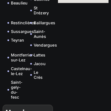
Beaulieu
St
Drézery
Restinclières
Baillargues
Sussargues
Saint-
Aunès
Teyran
Vendargues
Montferrier-
Lattes
sur-Lez
Jacou
Castelnau-
Le
le-Lez
Crès
Saint-
gely-
du-
fesc