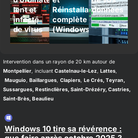
lent et
Réinstallation
données
infecté
complète
de virus
(Windows/Linux)
Intervention dans un rayon de 20 km autour de
Montpellier
, incluant
Castelnau-le-Lez
,
Lattes
,
Mauguio
,
Baillargues
,
Clapiers
,
Le Crés, Teyran,
Sussargues, Restinclières, Saint-Drézéry, Castries,
Saint-Brès, Beaulieu
Windows 10 tire sa révérence :
que faire après octobre 2025 ?