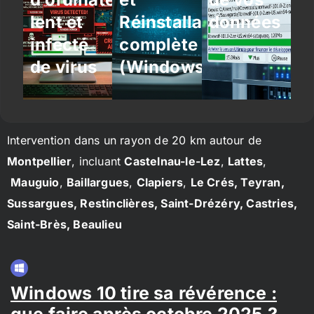
lent et
Réinstallation
données
infecté
complète
de virus
(Windows/Linux)
Intervention dans un rayon de 20 km autour de
Montpellier
, incluant
Castelnau-le-Lez
,
Lattes
,
Mauguio
,
Baillargues
,
Clapiers
,
Le Crés, Teyran,
Sussargues, Restinclières, Saint-Drézéry, Castries,
Saint-Brès, Beaulieu
Windows 10 tire sa révérence :
que faire après octobre 2025 ?