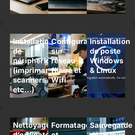
Installation
Configuration
Installation
de
sur
de poste
périphériques
réseau
Windows
(imprimantes,
filaire et
& Linux
scanners
Wifi
etc…)
Nettoyage
Formatage
Sauvegarde
d’ordinateur
et
de vos