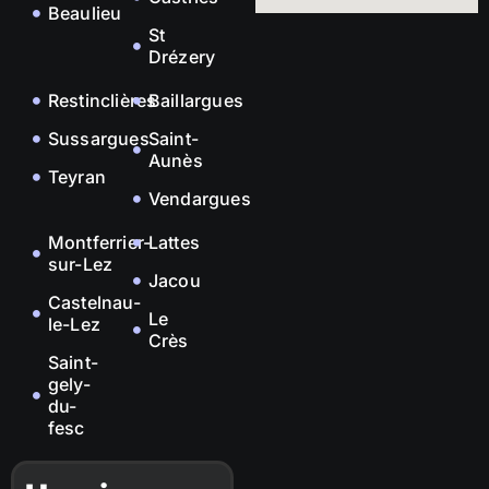
Beaulieu
St
Drézery
Restinclières
Baillargues
Sussargues
Saint-
Aunès
Teyran
Vendargues
Montferrier-
Lattes
sur-Lez
Jacou
Castelnau-
Le
le-Lez
Crès
Saint-
gely-
du-
fesc