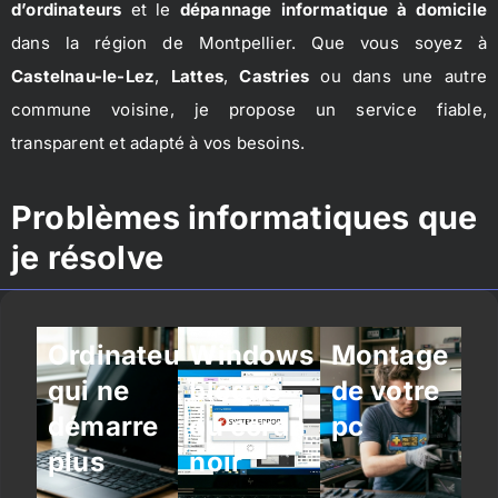
d’ordinateurs
et le
dépannage informatique à domicile
dans la région de Montpellier. Que vous soyez à
Castelnau-le-Lez
,
Lattes
,
Castries
ou dans une autre
commune voisine, je propose un service fiable,
transparent et adapté à vos besoins.
Problèmes informatiques que
je résolve
Ordinateur
Windows
Montage
qui ne
bloqué
de votre
démarre
ou écran
pc
plus
noir