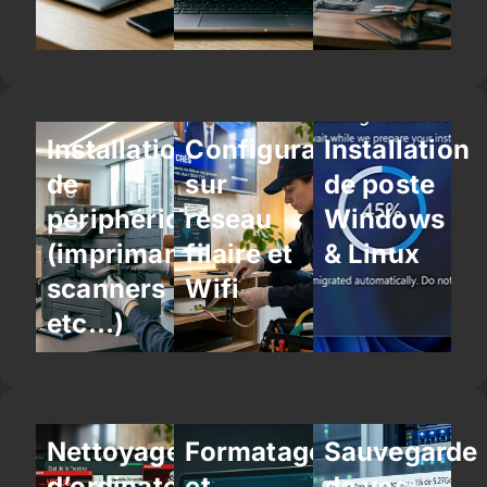
Installation
Configuration
Installation
de
sur
de poste
périphériques
réseau
Windows
(imprimantes,
filaire et
& Linux
scanners
Wifi
etc…)
Nettoyage
Formatage
Sauvegarde
d’ordinateur
et
de vos