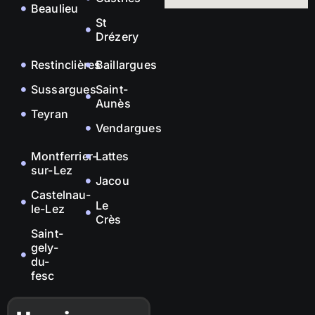
Beaulieu
St
Drézery
Restinclières
Baillargues
Sussargues
Saint-
Aunès
Teyran
Vendargues
Montferrier-
Lattes
sur-Lez
Jacou
Castelnau-
Le
le-Lez
Crès
Saint-
gely-
du-
fesc