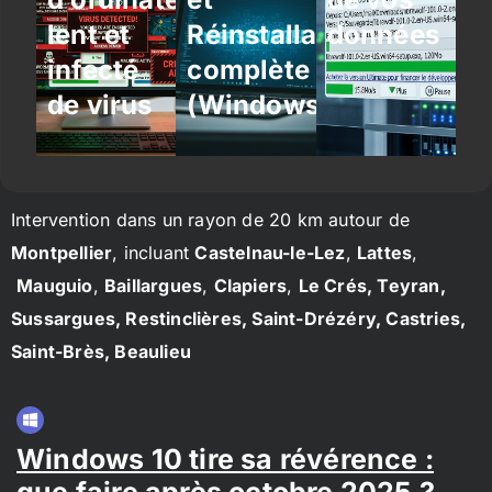
lent et
Réinstallation
données
infecté
complète
de virus
(Windows/Linux)
Intervention dans un rayon de 20 km autour de
Montpellier
, incluant
Castelnau-le-Lez
,
Lattes
,
Mauguio
,
Baillargues
,
Clapiers
,
Le Crés, Teyran,
Sussargues, Restinclières, Saint-Drézéry, Castries,
Saint-Brès, Beaulieu
Windows 10 tire sa révérence :
que faire après octobre 2025 ?