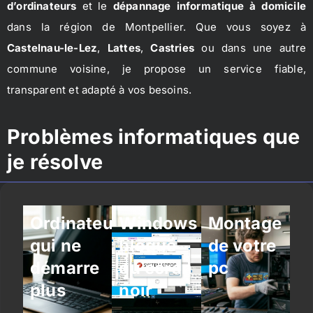
d’ordinateurs
et le
dépannage informatique à domicile
dans la région de Montpellier. Que vous soyez à
Castelnau-le-Lez
,
Lattes
,
Castries
ou dans une autre
commune voisine, je propose un service fiable,
transparent et adapté à vos besoins.
Problèmes informatiques que
je résolve
Ordinateur
Windows
Montage
qui ne
bloqué
de votre
démarre
ou écran
pc
plus
noir