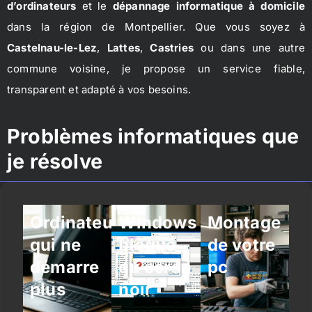
d’ordinateurs
et le
dépannage informatique à domicile
dans la région de Montpellier. Que vous soyez à
Castelnau-le-Lez
,
Lattes
,
Castries
ou dans une autre
commune voisine, je propose un service fiable,
transparent et adapté à vos besoins.
Problèmes informatiques que
je résolve
Ordinateur
Windows
Montage
qui ne
bloqué
de votre
démarre
ou écran
pc
plus
noir