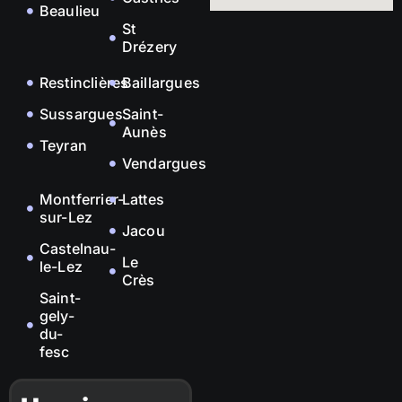
Beaulieu
St
Drézery
Restinclières
Baillargues
Sussargues
Saint-
Aunès
Teyran
Vendargues
Montferrier-
Lattes
sur-Lez
Jacou
Castelnau-
Le
le-Lez
Crès
Saint-
gely-
du-
fesc