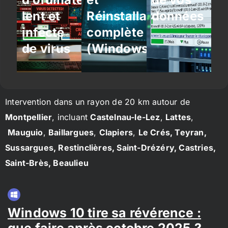
lent et
Réinstallation
données
infecté
complète
de virus
(Windows/Linux)
Intervention dans un rayon de 20 km autour de
Montpellier
, incluant
Castelnau-le-Lez
,
Lattes
,
Mauguio
,
Baillargues
,
Clapiers
,
Le Crés, Teyran,
Sussargues, Restinclières, Saint-Drézéry, Castries,
Saint-Brès, Beaulieu
Windows 10 tire sa révérence :
que faire après octobre 2025 ?