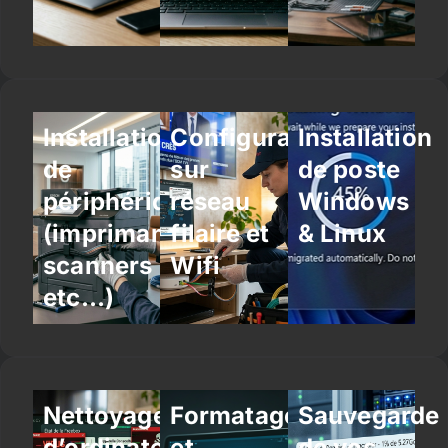
Installation
Configuration
Installation
de
sur
de poste
périphériques
réseau
Windows
(imprimantes,
filaire et
& Linux
scanners
Wifi
etc…)
Nettoyage
Formatage
Sauvegarde
d’ordinateur
et
de vos