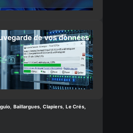
uvegarde de vos données
guio
,
Baillargues
,
Clapiers
,
Le Crés,