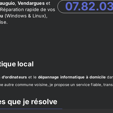
07.82.0
auguio
,
Vendargues
et
Réparation rapide de vos
au
(Windows & Linux),
ise.
ique local
 d’ordinateurs
et le
dépannage informatique à domicile
dan
e autre commune voisine, je propose un service fiable, trans
s que je résolve