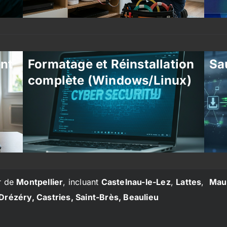
ent
Formatage et Réinstallation
Sa
complète (Windows/Linux)
r de
Montpellier
, incluant
Castelnau-le-Lez
,
Lattes
,
Mau
Drézéry, Castries, Saint-Brès, Beaulieu