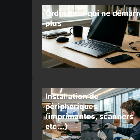
Ordinateur qui ne démarr
plus
Installation de
périphériques
(imprimantes, scanners
etc…)