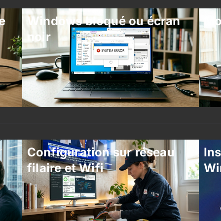
e
Windows bloqué ou écran
Mo
noir
Configuration sur réseau
Ins
filaire et Wifi
Wi