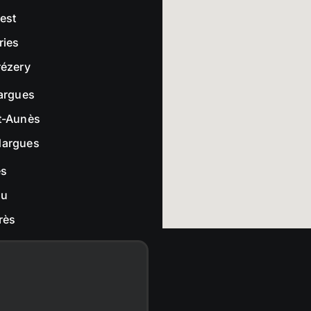
rest
ries
rézery
largues
t-Aunès
dargues
es
ou
rès