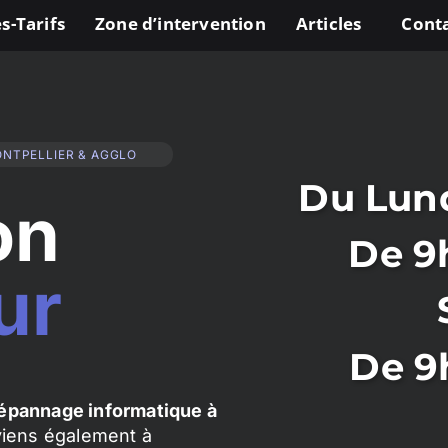
s-Tarifs
Zone d’intervention
Articles
Cont
ONTPELLIER & AGGLO
Du Lund
on
De 9
ur
De 9
épannage informatique à
rviens également à