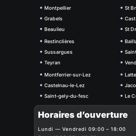
Montpellier
St B
Grabels
Cast
Beaulieu
St D
Restinclières
Bail
Sussargues
Sain
Teyran
Ven
Montferrier-sur-Lez
Latt
Castelnau-le-Lez
Jac
Saint-gely-du-fesc
Le C
Horaires d’ouverture
Lundi — Vendredi 09:00 – 18:00