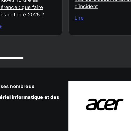
d’incident
érence : que faire
rès octobre 2025 ?
Lire
e
ec ses nombreux
ériel informatique
et des