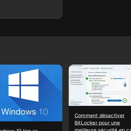
Comment désactiver
BitLocker pour une
meilleure sécurité en c
ndows 10 tire sa