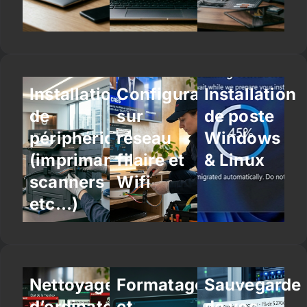
Installation
Configuration
Installation
de
sur
de poste
périphériques
réseau
Windows
(imprimantes,
filaire et
& Linux
scanners
Wifi
etc…)
Nettoyage
Formatage
Sauvegarde
d’ordinateur
et
de vos