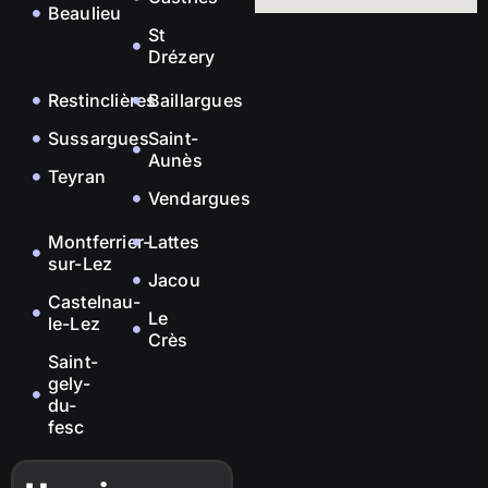
Beaulieu
St
Drézery
Restinclières
Baillargues
Sussargues
Saint-
Aunès
Teyran
Vendargues
Montferrier-
Lattes
sur-Lez
Jacou
Castelnau-
Le
le-Lez
Crès
Saint-
gely-
du-
fesc