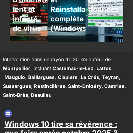
lent et
Réinstallation
données
infecté
complète
de virus
(Windows/Linux)
Intervention dans un rayon de 20 km autour de
Montpellier
, incluant
Castelnau-le-Lez
,
Lattes
,
Mauguio
,
Baillargues
,
Clapiers
,
Le Crés, Teyran,
Sussargues, Restinclières, Saint-Drézéry, Castries,
Saint-Brès, Beaulieu
Windows 10 tire sa révérence :
que faire après octobre 2025 ?