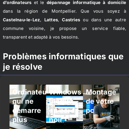
d’ordinateurs
et le
dépannage informatique à domicile
dans la région de Montpellier. Que vous soyez à
Castelnau-le-Lez
,
Lattes
,
Castries
ou dans une autre
commune voisine, je propose un service fiable,
transparent et adapté à vos besoins.
Problèmes informatiques que
je résolve
Ordinateur
Windows
Montage
qui ne
bloqué
de votre
démarre
ou écran
pc
plus
noir