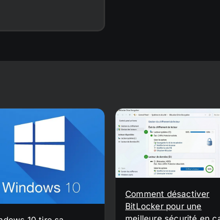
Comment désactiver
BitLocker pour une
meilleure sécurité en c
ndows 10 tire sa