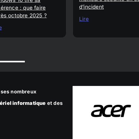
d’incident
érence : que faire
rès octobre 2025 ?
Lire
e
ec ses nombreux
ériel informatique
et des