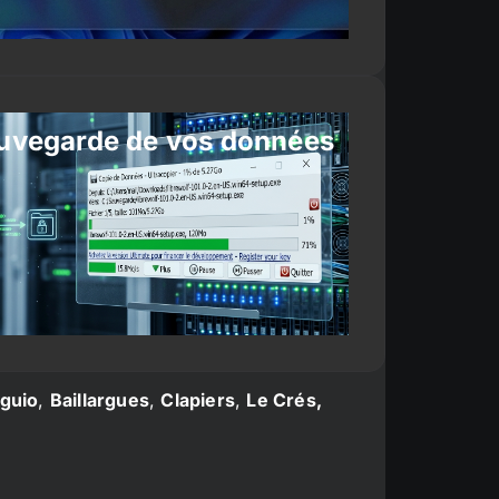
uvegarde de vos données
guio
,
Baillargues
,
Clapiers
,
Le Crés,