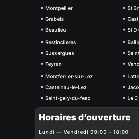
Montpellier
St B
Grabels
Cast
Beaulieu
St D
Restinclières
Bail
Sussargues
Sain
Teyran
Ven
Montferrier-sur-Lez
Latt
Castelnau-le-Lez
Jac
Saint-gely-du-fesc
Le C
Horaires d’ouverture
Lundi — Vendredi 09:00 – 18:00