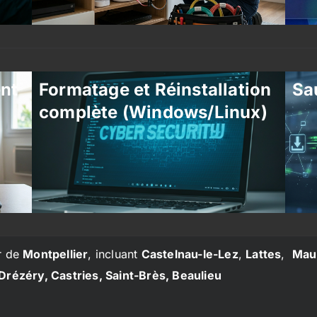
ent
Formatage et Réinstallation
Sa
complète (Windows/Linux)
r de
Montpellier
, incluant
Castelnau-le-Lez
,
Lattes
,
Mau
Drézéry, Castries, Saint-Brès, Beaulieu