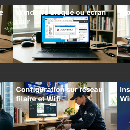
e
Windows bloqué ou écran
Mo
noir
Configuration sur réseau
Ins
filaire et Wifi
Wi