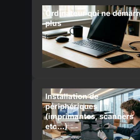
Ordinateur qui ne démarr
plus
Installation de
périphériques
(imprimantes, scanners
etc…)