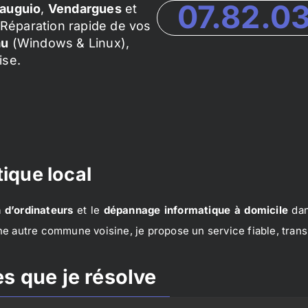
07.82.0
auguio
,
Vendargues
et
Réparation rapide de vos
au
(Windows & Linux),
ise.
ique local
 d’ordinateurs
et le
dépannage informatique à domicile
dan
e autre commune voisine, je propose un service fiable, trans
s que je résolve