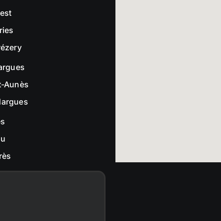
rest
ries
rézery
largues
t-Aunès
dargues
es
ou
rès