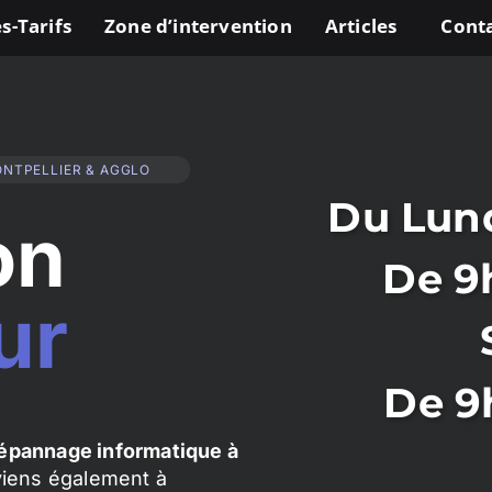
s-Tarifs
Zone d’intervention
Articles
Cont
ONTPELLIER & AGGLO
Du Lund
on
De 9
ur
De 9
épannage informatique à
rviens également à