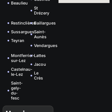
Beaulieu
St
Drézery
Restinclières
Baillargues
Sussargues
Saint-
Aunès
Teyran
Vendargues
Montferrier-
Lattes
sur-Lez
Jacou
Castelnau-
Le
le-Lez
Crès
Saint-
gely-
du-
fesc