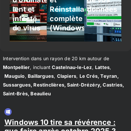
lent et
Réinstallation
données
infecté
complète
de virus
(Windows/Linux)
Intervention dans un rayon de 20 km autour de
Montpellier
, incluant
Castelnau-le-Lez
,
Lattes
,
Mauguio
,
Baillargues
,
Clapiers
,
Le Crés, Teyran,
Sussargues, Restinclières, Saint-Drézéry, Castries,
Saint-Brès, Beaulieu
Windows 10 tire sa révérence :
que faire après octobre 2025 ?