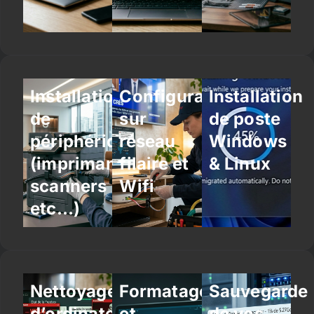
Installation
Configuration
Installation
de
sur
de poste
périphériques
réseau
Windows
(imprimantes,
filaire et
& Linux
scanners
Wifi
etc…)
Nettoyage
Formatage
Sauvegarde
d’ordinateur
et
de vos