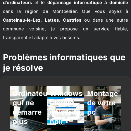
d’ordinateurs
et le
dépannage informatique à domicile
dans la région de Montpellier. Que vous soyez à
Castelnau-le-Lez
,
Lattes
,
Castries
ou dans une autre
commune voisine, je propose un service fiable,
transparent et adapté à vos besoins.
Problèmes informatiques que
je résolve
Ordinateur
Windows
Montage
qui ne
bloqué
de votre
démarre
ou écran
pc
plus
noir