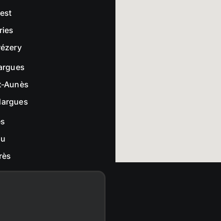
rest
ries
rézery
largues
t-Aunès
dargues
es
ou
rès