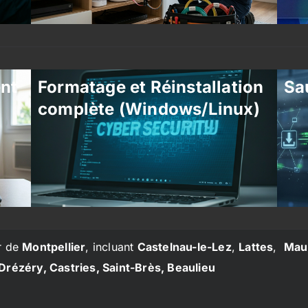
ent
Formatage et Réinstallation
Sa
complète (Windows/Linux)
r de
Montpellier
, incluant
Castelnau-le-Lez
,
Lattes
,
Mau
Drézéry, Castries, Saint-Brès, Beaulieu