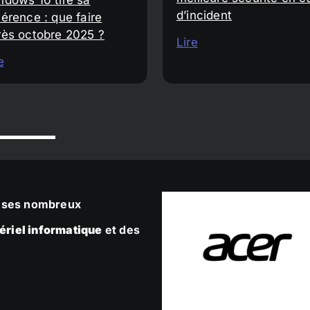
d’incident
érence : que faire
rès octobre 2025 ?
Lire
e
ec ses nombreux
ériel informatique
et des