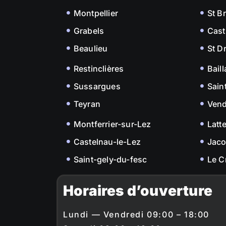
Montpellier
St B
Grabels
Cast
Beaulieu
St D
Restinclières
Bail
Sussargues
Sain
Teyran
Ven
Montferrier-sur-Lez
Latt
Castelnau-le-Lez
Jac
Saint-gely-du-fesc
Le C
Horaires d’ouverture
Lundi — Vendredi 09:00 – 18:00