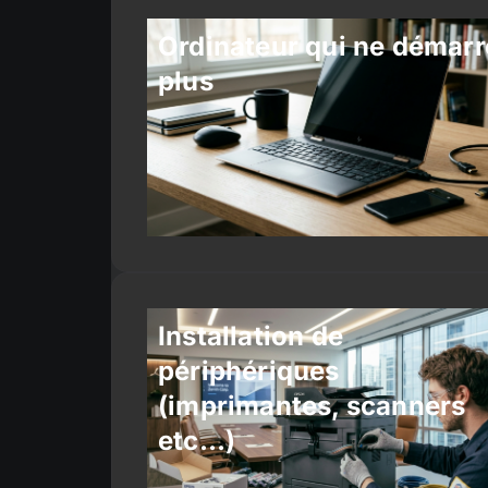
Ordinateur qui ne démarr
plus
Installation de
périphériques
(imprimantes, scanners
etc…)