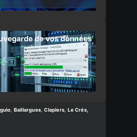
uvegarde de vos données
guio
,
Baillargues
,
Clapiers
,
Le Crés,