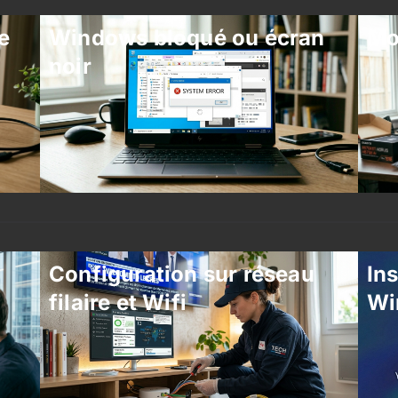
e
Windows bloqué ou écran
Mo
noir
Configuration sur réseau
Ins
filaire et Wifi
Wi