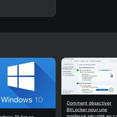
Comment désactiver
BitLocker pour une
meilleure sécurité en c
ndows 10 tire sa