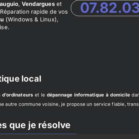
07.82.0
auguio
,
Vendargues
et
Réparation rapide de vos
au
(Windows & Linux),
ise.
ique local
 d’ordinateurs
et le
dépannage informatique à domicile
dan
e autre commune voisine, je propose un service fiable, trans
s que je résolve