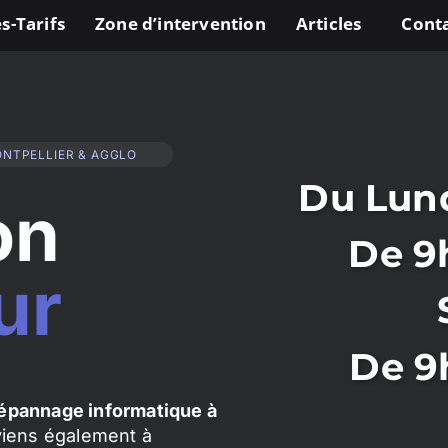
s-Tarifs
Zone d’intervention
Articles
Cont
ONTPELLIER & AGGLO
Du Lund
on
De 9
ur
De 9
épannage informatique à
rviens également à