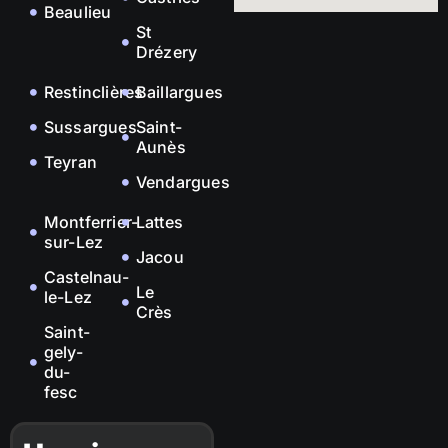
Beaulieu
St
Drézery
Restinclières
Baillargues
Sussargues
Saint-
Aunès
Teyran
Vendargues
Montferrier-
Lattes
sur-Lez
Jacou
Castelnau-
Le
le-Lez
Crès
Saint-
gely-
du-
fesc