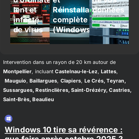
lent et
Réinstallation
données
infecté
complète
de virus
(Windows/Linux)
Intervention dans un rayon de 20 km autour de
Montpellier
, incluant
Castelnau-le-Lez
,
Lattes
,
Mauguio
,
Baillargues
,
Clapiers
,
Le Crés, Teyran,
Sussargues, Restinclières, Saint-Drézéry, Castries,
Saint-Brès, Beaulieu
Windows 10 tire sa révérence :
que faire après octobre 2025 ?