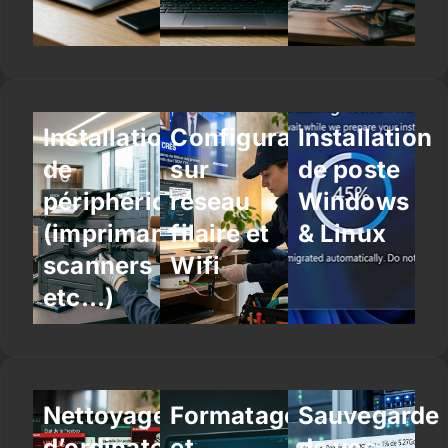
Installation
Configuration
Installation
de
sur
de poste
périphériques
réseau
Windows
(imprimantes,
filaire et
& Linux
scanners
Wifi
etc…)
Nettoyage
Formatage
Sauvegarde
d’ordinateur
et
de vos