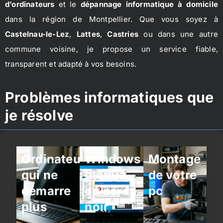
d’ordinateurs
et le
dépannage informatique à domicile
dans la région de Montpellier. Que vous soyez à
Castelnau-le-Lez
,
Lattes
,
Castries
ou dans une autre
commune voisine, je propose un service fiable,
transparent et adapté à vos besoins.
Problèmes informatiques que
je résolve
Ordinateur
Windows
Montage
qui ne
bloqué
de votre
démarre
ou écran
pc
plus
noir