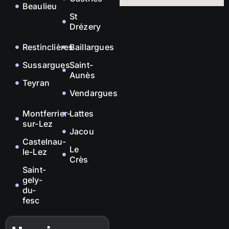
Beaulieu
St
Drézery
Restinclières
Baillargues
Sussargues
Saint-
Aunès
Teyran
Vendargues
Montferrier-
Lattes
sur-Lez
Jacou
Castelnau-
Le
le-Lez
Crès
Saint-
gely-
du-
fesc