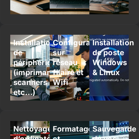
Installation
Configuration
Installation
de
sur
de poste
périphériques
réseau
Windows
(imprimantes,
filaire et
& Linux
scanners
Wifi
etc…)
Nettoyage
Formatage
Sauvegarde
d’ordinateur
et
de vos