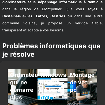
d’ordinateurs
et le
dépannage informatique à domicile
dans la région de Montpellier. Que vous soyez à
Castelnau-le-Lez
,
Lattes
,
Castries
ou dans une autre
commune voisine, je propose un service fiable,
transparent et adapté à vos besoins.
Problèmes informatiques que
je résolve
Ordinateur
Windows
Montage
qui ne
bloqué
de votre
démarre
ou écran
pc
plus
noir