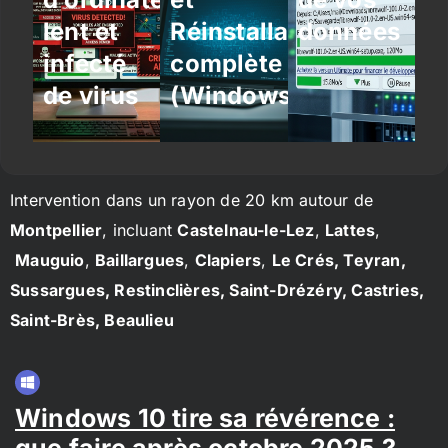
lent et
Réinstallation
données
infecté
complète
de virus
(Windows/Linux)
Intervention dans un rayon de 20 km autour de
Montpellier
, incluant
Castelnau-le-Lez
,
Lattes
,
Mauguio
,
Baillargues
,
Clapiers
,
Le Crés, Teyran,
Sussargues, Restinclières, Saint-Drézéry, Castries,
Saint-Brès, Beaulieu
Windows 10 tire sa révérence :
que faire après octobre 2025 ?