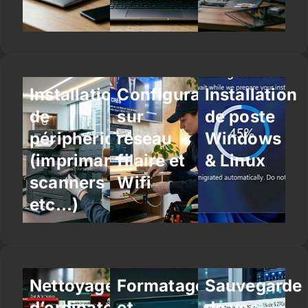
Installation
Configuration
Installation
de
sur
de poste
périphériques
réseau
Windows
(imprimantes,
filaire et
& Linux
scanners
Wifi
etc…)
Nettoyage
Formatage
Sauvegarde
d’ordinateur
et
de vos