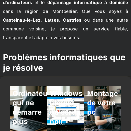
d’ordinateurs
et le
dépannage informatique à domicile
dans la région de Montpellier. Que vous soyez à
Castelnau-le-Lez
,
Lattes
,
Castries
ou dans une autre
commune voisine, je propose un service fiable,
transparent et adapté à vos besoins.
Problèmes informatiques que
je résolve
Ordinateur
Windows
Montage
qui ne
bloqué
de votre
démarre
ou écran
pc
plus
noir