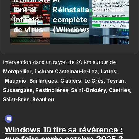
lent et
Réinstallation
données
infecté
complète
de virus
(Windows/Linux)
Intervention dans un rayon de 20 km autour de
Montpellier
, incluant
Castelnau-le-Lez
,
Lattes
,
Mauguio
,
Baillargues
,
Clapiers
,
Le Crés, Teyran,
Sussargues, Restinclières, Saint-Drézéry, Castries,
Saint-Brès, Beaulieu
Windows 10 tire sa révérence :
que faire après octobre 2025 ?