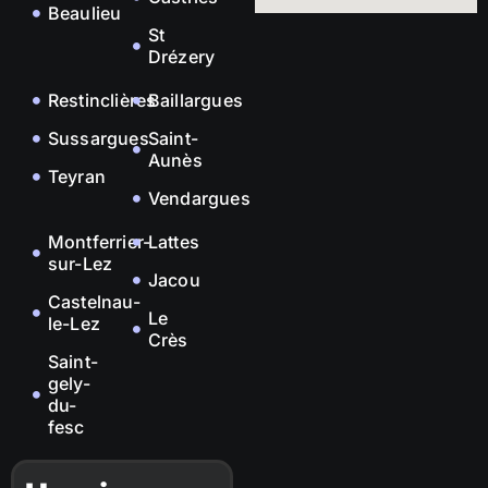
Beaulieu
St
Drézery
Restinclières
Baillargues
Sussargues
Saint-
Aunès
Teyran
Vendargues
Montferrier-
Lattes
sur-Lez
Jacou
Castelnau-
Le
le-Lez
Crès
Saint-
gely-
du-
fesc