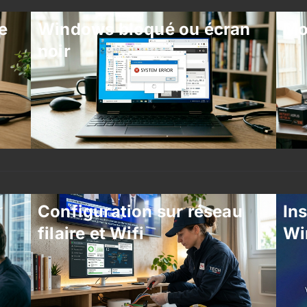
e
Windows bloqué ou écran
Mo
noir
Configuration sur réseau
Ins
filaire et Wifi
Wi