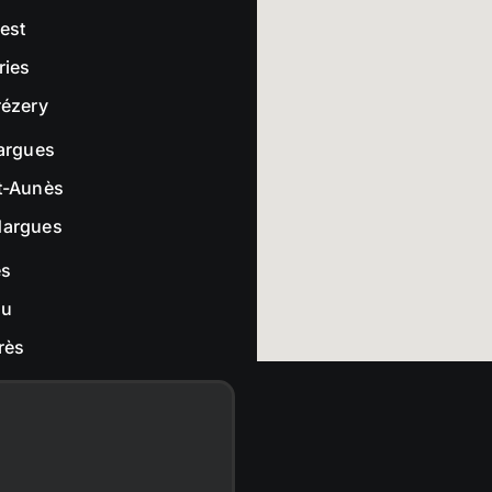
rest
ries
rézery
largues
t-Aunès
dargues
es
ou
rès