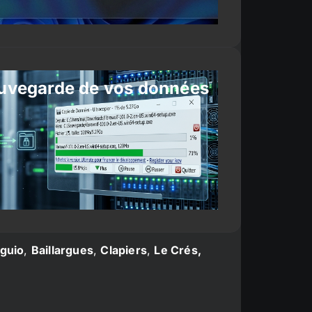
uvegarde de vos données
guio
,
Baillargues
,
Clapiers
,
Le Crés,