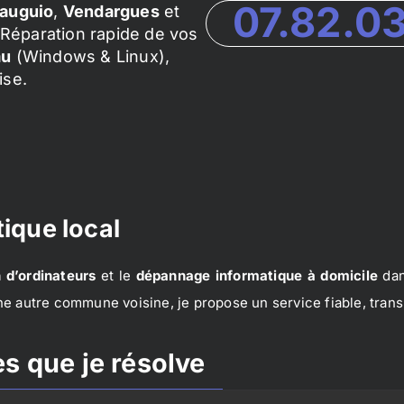
07.82.0
auguio
,
Vendargues
et
Réparation rapide de vos
au
(Windows & Linux),
ise.
ique local
 d’ordinateurs
et le
dépannage informatique à domicile
dan
e autre commune voisine, je propose un service fiable, trans
s que je résolve