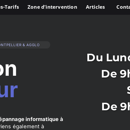
s-Tarifs
Zone d’intervention
Articles
Cont
ONTPELLIER & AGGLO
Du Lund
on
De 9
ur
De 9
épannage informatique à
rviens également à