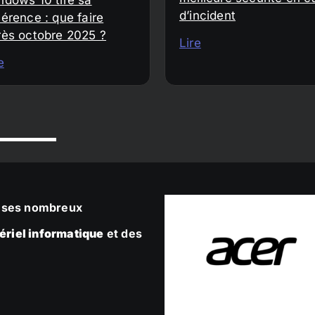
d’incident
érence : que faire
rès octobre 2025 ?
Lire
e
ec ses nombreux
ériel informatique
et des