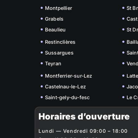
Montpellier
St B
Grabels
Cast
Beaulieu
St D
Restinclières
Bail
Sussargues
Sain
Teyran
Ven
Montferrier-sur-Lez
Latt
Castelnau-le-Lez
Jac
Saint-gely-du-fesc
Le C
Horaires d’ouverture
Lundi — Vendredi 09:00 – 18:00