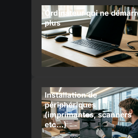
Ordinateur qui ne démarr
plus
Installation de
périphériques
(imprimantes, scanners
etc…)