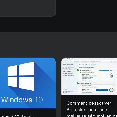
Comment désactiver
BitLocker pour une
meilleure sécurité en c
ndows 10 tire sa