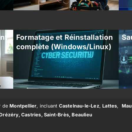
ent
Formatage et Réinstallation
Sa
complète (Windows/Linux)
r de
Montpellier
, incluant
Castelnau-le-Lez
,
Lattes
,
Mau
Drézéry, Castries, Saint-Brès, Beaulieu