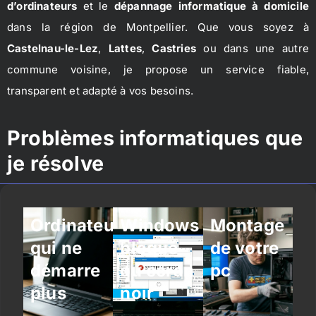
d’ordinateurs
et le
dépannage informatique à domicile
dans la région de Montpellier. Que vous soyez à
Castelnau-le-Lez
,
Lattes
,
Castries
ou dans une autre
commune voisine, je propose un service fiable,
transparent et adapté à vos besoins.
Problèmes informatiques que
je résolve
Ordinateur
Windows
Montage
qui ne
bloqué
de votre
démarre
ou écran
pc
plus
noir