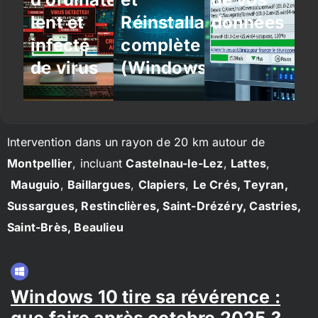
lent et
Réinstallation
données
infecté
complète
de virus
(Windows/Linux)
Intervention dans un rayon de 20 km autour de
Montpellier
, incluant
Castelnau-le-Lez
,
Lattes
,
Mauguio
,
Baillargues
,
Clapiers
,
Le Crés, Teyran,
Sussargues, Restinclières, Saint-Drézéry, Castries,
Saint-Brès, Beaulieu
Windows 10 tire sa révérence :
que faire après octobre 2025 ?