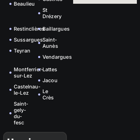
Beaulieu
St
Drézery
Restinclières
Baillargues
Sussargues
Saint-
Aunès
Teyran
Vendargues
Montferrier-
Lattes
sur-Lez
Jacou
Castelnau-
Le
le-Lez
Crès
Saint-
gely-
du-
fesc