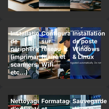
Installation
Configuration
Installation
de
sur
de poste
périphériques
réseau
Windows
(imprimantes,
filaire et
& Linux
scanners
Wifi
etc…)
Nettoyage
Formatage
Sauvegarde
d’ordinateur
et
de vos