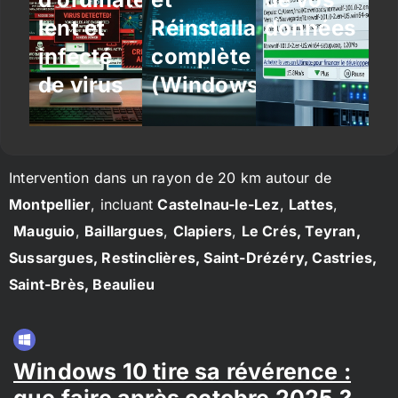
lent et
Réinstallation
données
infecté
complète
de virus
(Windows/Linux)
Intervention dans un rayon de 20 km autour de
Montpellier
, incluant
Castelnau-le-Lez
,
Lattes
,
Mauguio
,
Baillargues
,
Clapiers
,
Le Crés, Teyran,
Sussargues, Restinclières, Saint-Drézéry, Castries,
Saint-Brès, Beaulieu
Windows 10 tire sa révérence :
que faire après octobre 2025 ?