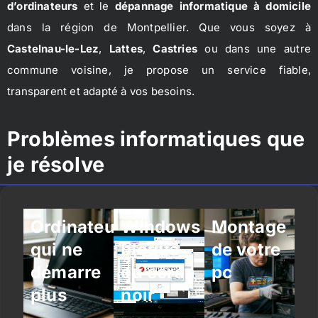
d’ordinateurs
et le
dépannage informatique à domicile
dans la région de Montpellier. Que vous soyez à
Castelnau-le-Lez
,
Lattes
,
Castries
ou dans une autre
commune voisine, je propose un service fiable,
transparent et adapté à vos besoins.
Problèmes informatiques que
je résolve
Ordinateur
Windows
Montage
qui ne
bloqué
de votre
démarre
ou écran
pc
plus
noir