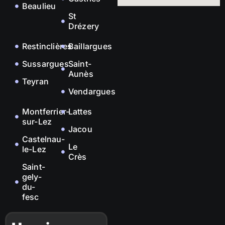
Beaulieu
St
Drézery
Restinclières
Baillargues
Sussargues
Saint-
Aunès
Teyran
Vendargues
Montferrier-
Lattes
sur-Lez
Jacou
Castelnau-
Le
le-Lez
Crès
Saint-
gely-
du-
fesc