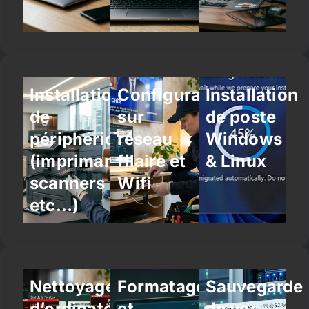
Installation
Configuration
Installation
de
sur
de poste
périphériques
réseau
Windows
(imprimantes,
filaire et
& Linux
scanners
Wifi
etc…)
Nettoyage
Formatage
Sauvegarde
d’ordinateur
et
de vos